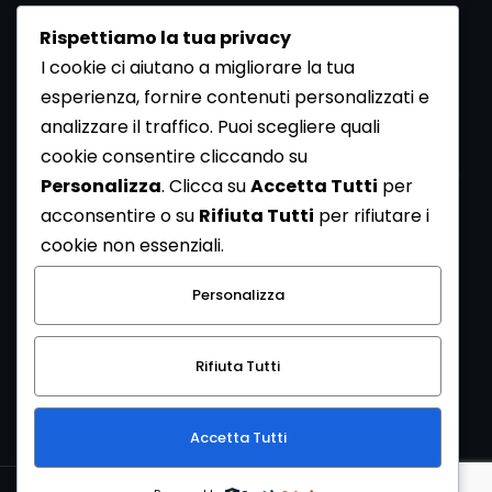
Rispettiamo la tua privacy
I cookie ci aiutano a migliorare la tua
esperienza, fornire contenuti personalizzati e
analizzare il traffico. Puoi scegliere quali
Newsletter
cookie consentire cliccando su
Se vuoi ricevere la Rivista gratuita di archeologia realizzata
Personalizza
. Clicca su
Accetta Tutti
per
dalla Redazione di ArcheoMedia iscriviti alla nostra
acconsentire o su
Rifiuta Tutti
per rifiutare i
Newsletter [
Clicca Qui
]
cookie non essenziali.
Con l'invio del messaggio l'utente dichiara di aver letto
Personalizza
l’informativa sulla privacy e di acconsentire al trattamento
dei propri dati personali.
Rifiuta Tutti
[
Informativa Privacy
]
Accetta Tutti