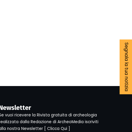
Segnala la tua notizia
Newsletter
Se vuoi ricevere la Rivista gratuita di archeologia
realizzata dalla Redazione di ArcheoMedia iscriviti
alla nostra Newsletter [
Clicca Qui
]