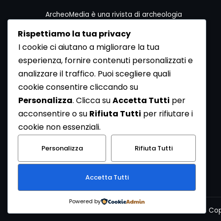
ArcheoMedia è una rivista di archeologia
ideata da Mediares S.c.
Rispettiamo la tua privacy
Per contattare la Redazione potete utilizzare i
I cookie ci aiutano a migliorare la tua
seguenti recapiti:
esperienza, fornire contenuti personalizzati e
Redazione ArcheoMedia c/o Mediares S.c.
Via Gioberti 80/D - 10128 Torino
analizzare il traffico. Puoi scegliere quali
Tel 011.5806363 - Fax 011.5808561
cookie consentire cliccando su
e-mail: redazione@archeomedia.net
Personalizza
. Clicca su
Accetta Tutti
per
http://www.mediares.to.it
acconsentire o su
Rifiuta Tutti
per rifiutare i
http://www.didatticatorino.it
cookie non essenziali.
Personalizza
Rifiuta Tutti
Accetta Tutti
Powered by
Cop