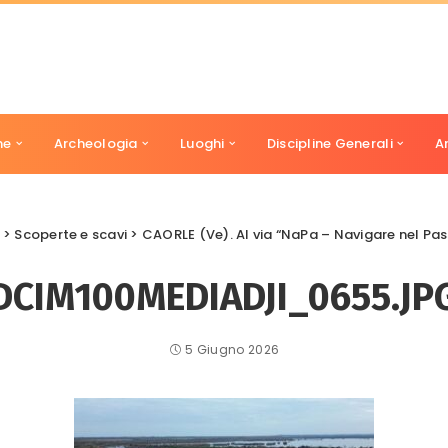
ne
Archeologia
Luoghi
Discipline Generali
A
>
Scoperte e scavi
>
CAORLE (Ve). Al via “NaPa – Navigare nel Passato”: scavi
DCIM100MEDIADJI_0655.JP
5 Giugno 2026