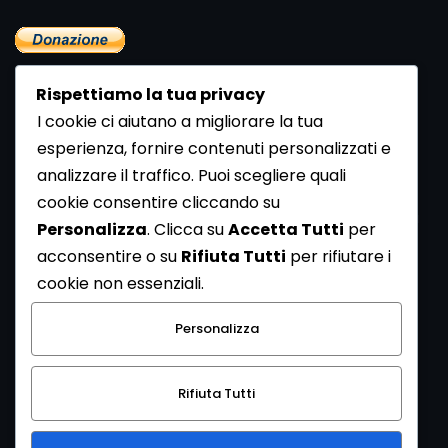
Rispettiamo la tua privacy
I cookie ci aiutano a migliorare la tua
esperienza, fornire contenuti personalizzati e
analizzare il traffico. Puoi scegliere quali
Newsletter
cookie consentire cliccando su
Se vuoi ricevere la Rivista gratuita di archeologia realizzata
Personalizza
. Clicca su
Accetta Tutti
per
dalla Redazione di ArcheoMedia iscriviti alla nostra
acconsentire o su
Rifiuta Tutti
per rifiutare i
Newsletter [
Clicca Qui
]
cookie non essenziali.
Con l'invio del messaggio l'utente dichiara di aver letto
Personalizza
l’informativa sulla privacy e di acconsentire al trattamento
dei propri dati personali.
Rifiuta Tutti
[
Informativa Privacy
]