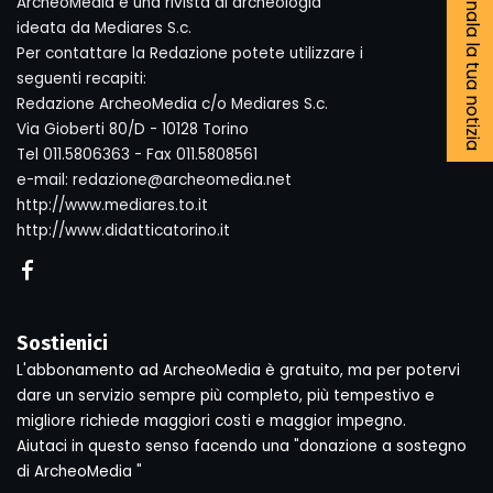
Segnala la tua notizia
ArcheoMedia è una rivista di archeologia
ideata da Mediares S.c.
Per contattare la Redazione potete utilizzare i
seguenti recapiti:
Redazione ArcheoMedia c/o Mediares S.c.
Via Gioberti 80/D - 10128 Torino
Tel 011.5806363 - Fax 011.5808561
e-mail: redazione@archeomedia.net
http://www.mediares.to.it
http://www.didatticatorino.it
Sostienici
L'abbonamento ad ArcheoMedia è gratuito, ma per potervi
dare un servizio sempre più completo, più tempestivo e
migliore richiede maggiori costi e maggior impegno.
Aiutaci in questo senso facendo una "donazione a sostegno
di ArcheoMedia "