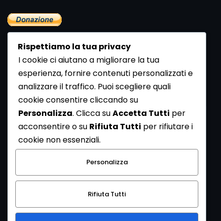
Rispettiamo la tua privacy
I cookie ci aiutano a migliorare la tua
esperienza, fornire contenuti personalizzati e
analizzare il traffico. Puoi scegliere quali
Newsletter
cookie consentire cliccando su
Se vuoi ricevere la Rivista gratuita di archeologia realizzata
Personalizza
. Clicca su
Accetta Tutti
per
dalla Redazione di ArcheoMedia iscriviti alla nostra
acconsentire o su
Rifiuta Tutti
per rifiutare i
Newsletter [
Clicca Qui
]
cookie non essenziali.
Con l'invio del messaggio l'utente dichiara di aver letto
Personalizza
l’informativa sulla privacy e di acconsentire al trattamento
dei propri dati personali.
Rifiuta Tutti
[
Informativa Privacy
]