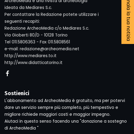
Segnala la tua notizia
ArcheoMedia è una rivista di archeologia
ideata da Mediares S.c.
Per contattare la Redazione potete utilizzare i
seguenti recapiti:
Redazione ArcheoMedia c/o Mediares S.c.
Via Gioberti 80/D - 10128 Torino
Tel 011.5806363 - Fax 011.5808561
e-mail: redazione@archeomedia.net
http://www.mediares.to.it
http://www.didatticatorino.it
Sostienici
L'abbonamento ad ArcheoMedia è gratuito, ma per potervi
dare un servizio sempre più completo, più tempestivo e
migliore richiede maggiori costi e maggior impegno.
Aiutaci in questo senso facendo una "donazione a sostegno
di ArcheoMedia "