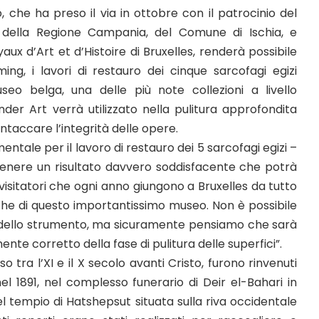
, che ha preso il via in ottobre con il patrocinio del
o, della Regione Campania, del Comune di Ischia, e
ux d’Art et d’Histoire di Bruxelles, renderà possibile
ng, i lavori di restauro dei cinque sarcofagi egizi
seo belga, una delle più note collezioni a livello
under Art verrà utilizzato nella pulitura approfondita
intaccare l’integrità delle opere.
entale per il lavoro di restauro dei 5 sarcofagi egizi –
tenere un risultato davvero soddisfacente che potrà
visitatori che ogni anno giungono a Bruxelles da tutto
che di questo importantissimo museo. Non è possibile
e dello strumento, ma sicuramente pensiamo che sarà
te corretto della fase di pulitura delle superfici”.
o tra l’XI e il X secolo avanti Cristo, furono rinvenuti
el 1891, nel complesso funerario di Deir el-Bahari in
l tempio di Hatshepsut situata sulla riva occidentale