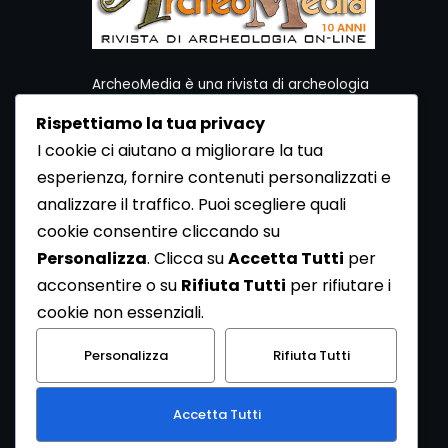
ArcheoMedia è una rivista di archeologia
ideata da Mediares S.c.
Rispettiamo la tua privacy
Per contattare la Redazione potete utilizzare i
I cookie ci aiutano a migliorare la tua
seguenti recapiti:
esperienza, fornire contenuti personalizzati e
Redazione ArcheoMedia c/o Mediares S.c.
Via Gioberti 80/D - 10128 Torino
analizzare il traffico. Puoi scegliere quali
Tel 011.5806363 - Fax 011.5808561
cookie consentire cliccando su
e-mail: redazione@archeomedia.net
Personalizza
. Clicca su
Accetta Tutti
per
http://www.mediares.to.it
acconsentire o su
Rifiuta Tutti
per rifiutare i
http://www.didatticatorino.it
cookie non essenziali.
Personalizza
Rifiuta Tutti
Accetta Tutti