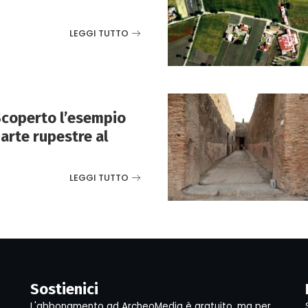
LEGGI TUTTO
Scoperto l’esempio
 arte rupestre al
LEGGI TUTTO
Sostienici
L'abbonamento ad ArcheoMedia è gratuito, ma per