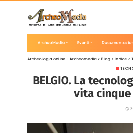
ArcheoMedia
Eventi
Documentazio
Archeologia online - Archeomedia
>
Blog
>
Indice
>
TECNO
BELGIO. La tecnolog
vita cinque 
2