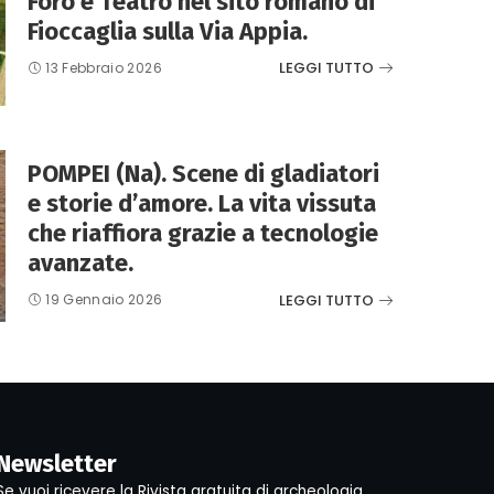
Foro e Teatro nel sito romano di
Fioccaglia sulla Via Appia.
LEGGI TUTTO
13 Febbraio 2026
POMPEI (Na). Scene di gladiatori
e storie d’amore. La vita vissuta
che riaffiora grazie a tecnologie
avanzate.
LEGGI TUTTO
19 Gennaio 2026
Newsletter
Se vuoi ricevere la Rivista gratuita di archeologia