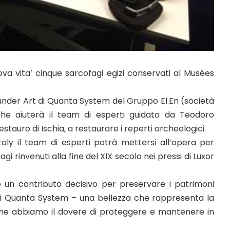
ova vita’ cinque sarcofagi egizi conservati al Musées
er Thunder Art di Quanta System del Gruppo El.En (società
 che aiuterà il team di esperti guidato da Teodoro
estauro di Ischia, a restaurare i reperti archeologici.
aly il team di esperti potrà mettersi all’opera per
agi rinvenuti alla fine del XIX secolo nei pressi di Luxor
re un contributo decisivo per preservare i patrimoni
di Quanta System – una bellezza che rappresenta la
 che abbiamo il dovere di proteggere e mantenere in