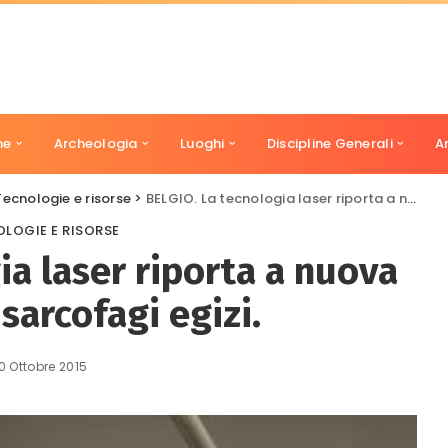
ne
Archeologia
Luoghi
Discipline Generali
A
Tecnologie e risorse
>
BELGIO. La tecnologia laser riporta a nuova vita cinque sarcofagi egizi.
LOGIE E RISORSE
ia laser riporta a nuova
sarcofagi egizi.
0 Ottobre 2015