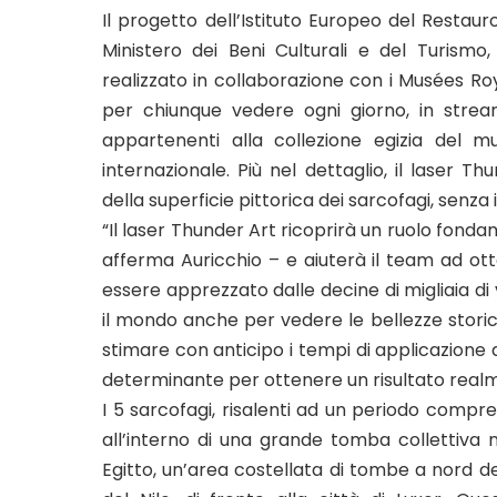
Il progetto dell’Istituto Europeo del Restauro
Ministero dei Beni Culturali e del Turism
realizzato in collaborazione con i Musées Roya
per chiunque vedere ogni giorno, in streami
appartenenti alla collezione egizia del mu
internazionale. Più nel dettaglio, il laser Th
della superficie pittorica dei sarcofagi, senza 
“Il laser Thunder Art ricoprirà un ruolo fondam
afferma Auricchio – e aiuterà il team ad ot
essere apprezzato dalle decine di migliaia di 
il mondo anche per vedere le bellezze stori
stimare con anticipo i tempi di applicazion
determinante per ottenere un risultato realmen
I 5 sarcofagi, risalenti ad un periodo compres
all’interno di una grande tomba collettiva n
Egitto, un’area costellata di tombe a nord de