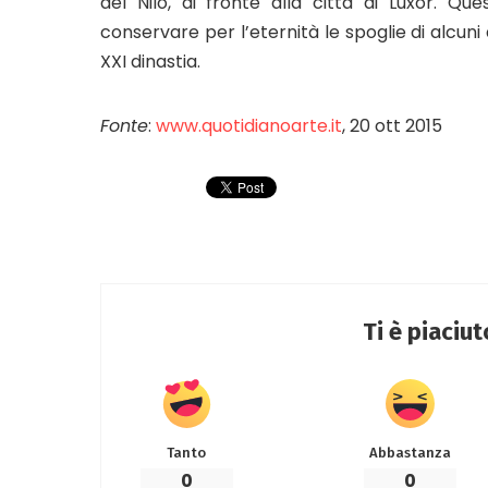
del Nilo, di fronte alla città di Luxor. Que
conservare per l’eternità le spoglie di alcun
XXI dinastia.
Fonte
:
www.quotidianoarte.it
, 20 ott 2015
Ti è piaciu
Tanto
Abbastanza
0
0