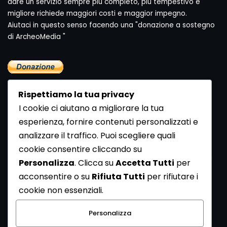
dare un servizio sempre più completo, più tempestivo e
migliore richiede maggiori costi e maggior impegno.
Aiutaci in questo senso facendo una "donazione a sostegno
di ArcheoMedia "
Rispettiamo la tua privacy
I cookie ci aiutano a migliorare la tua
esperienza, fornire contenuti personalizzati e
analizzare il traffico. Puoi scegliere quali
Newsletter
cookie consentire cliccando su
Se vuoi ricevere la Rivista gratuita di archeologia realizzata
Personalizza
. Clicca su
Accetta Tutti
per
dalla Redazione di ArcheoMedia iscriviti alla nostra
acconsentire o su
Rifiuta Tutti
per rifiutare i
Newsletter [
Clicca Qui
]
cookie non essenziali.
Con l'invio del messaggio l'utente dichiara di aver letto
Personalizza
l’informativa sulla privacy e di acconsentire al trattamento