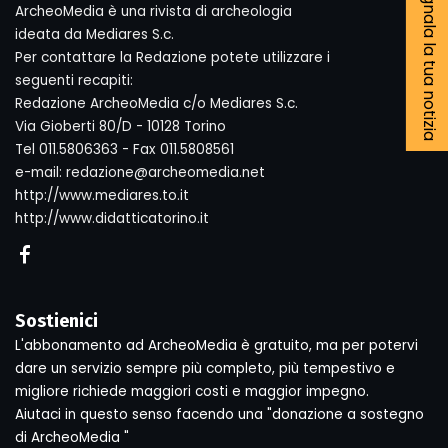
Segnala la tua notizia
ArcheoMedia è una rivista di archeologia
ideata da Mediares S.c.
Per contattare la Redazione potete utilizzare i
seguenti recapiti:
Redazione ArcheoMedia c/o Mediares S.c.
Via Gioberti 80/D - 10128 Torino
Tel 011.5806363 - Fax 011.5808561
e-mail: redazione@archeomedia.net
http://www.mediares.to.it
http://www.didatticatorino.it
Sostienici
L'abbonamento ad ArcheoMedia è gratuito, ma per potervi
dare un servizio sempre più completo, più tempestivo e
migliore richiede maggiori costi e maggior impegno.
Aiutaci in questo senso facendo una "donazione a sostegno
di ArcheoMedia "