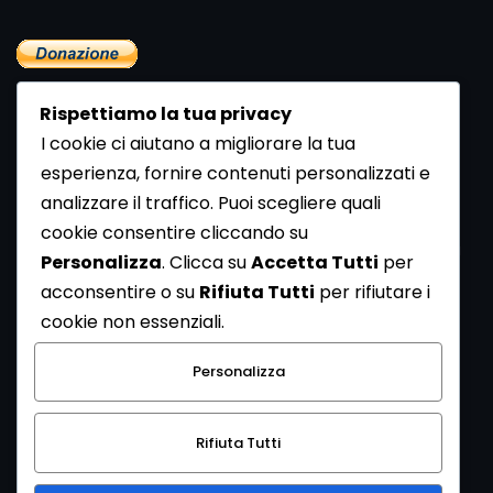
Rispettiamo la tua privacy
I cookie ci aiutano a migliorare la tua
esperienza, fornire contenuti personalizzati e
analizzare il traffico. Puoi scegliere quali
Newsletter
cookie consentire cliccando su
Se vuoi ricevere la Rivista gratuita di archeologia realizzata
Personalizza
. Clicca su
Accetta Tutti
per
dalla Redazione di ArcheoMedia iscriviti alla nostra
acconsentire o su
Rifiuta Tutti
per rifiutare i
Newsletter [
Clicca Qui
]
cookie non essenziali.
Con l'invio del messaggio l'utente dichiara di aver letto
Personalizza
l’informativa sulla privacy e di acconsentire al trattamento
dei propri dati personali.
Rifiuta Tutti
[
Informativa Privacy
]