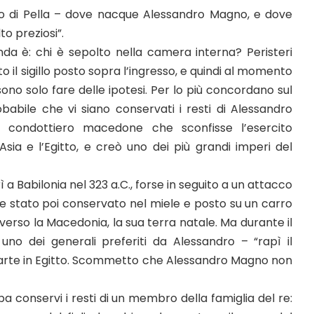
o di Pella – dove nacque Alessandro Magno, e dove
to preziosi”.
a è: chi è sepolto nella camera interna? Peristeri
 il sigillo posto sopra l’ingresso, e quindi al momento
sono solo fare delle ipotesi. Per lo più concordano sul
babile che vi siano conservati i resti di Alessandro
 condottiero macedone che sconfisse l’esercito
’Asia e l’Egitto, e creò uno dei più grandi imperi del
 a Babilonia nel 323 a.C., forse in seguito a un attacco
bbe stato poi conservato nel miele e posto su un carro
verso la Macedonia, la sua terra natale. Ma durante il
no dei generali preferiti da Alessandro – “rapì il
parte in Egitto. Scommetto che Alessandro Magno non
a conservi i resti di un membro della famiglia del re: