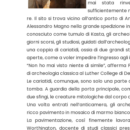
mai stata rinv
sufficientemente 
re. Il sito si trova vicino all’antico porto d
Alessandro Magno nella grande spedizione in As
conosciuto come tumulo di Kasta, gli archeol
giorni scorsi, gli studiosi, guidati dall’arche
una coppia di cariatidi, ossia di due grandi
aperte, come a voler impedire l’ingresso agli i
“Non ho mai visto niente di simile”, afferma
di archeologia classica al Luther College di De
Le cariatidi, comunque, sono solo una parte de
tomba. A guardia della porta principale, com
due sfingi, le creature mitologiche dal corpo 
Una volta entrati nell’anticamera, gli arc
ricco pavimento in mosaico di marmo bianco e in
La pavimentazione, così finemente lavora
Worthington, docente di studi classici press