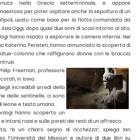
enuta nella Grecia settentrionale, e appare
maestosa per poter ospitare anche la sepoltura di un
i Anfipoli, usato come base per la flotta comandata da
ia.Oggi, dopo quasi due anni di scavi intorno al sito,
ogi hanno iniziato a esplorare le camere interne. Nei
ologa Katerina Peristeri, hanno annunciato la scoperta di
 statue-colonna che raffigurano donne con le braccia
ntrusi.
 Philip Freeman, professore
corah, in Iowa.
gli incredibili arredi della
e delle sentinelle, ci sono
di leone e testa umana.
heologi hanno scoperto un
tarsi rossi e sulle pareti dei resti di un affresco.
ta, “è un chiaro segno di ricchezza”, spiega Ian
o l’Università del Missouri e autore di due libri su