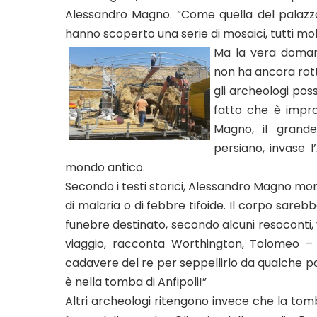
Alessandro Magno. “Come quella del palazz
hanno scoperto una serie di mosaici, tutti mol
Ma la vera domand
non ha ancora rotto
gli archeologi pos
fatto che è impro
Magno, il grande
persiano, invase l
mondo antico.
Secondo i testi storici, Alessandro Magno morì
di malaria o di febbre tifoide. Il corpo sare
funebre destinato, secondo alcuni resoconti, 
viaggio, racconta Worthington, Tolomeo – u
cadavere del re per seppellirlo da qualche 
è nella tomba di Anfipoli!”
Altri archeologi ritengono invece che la tomb