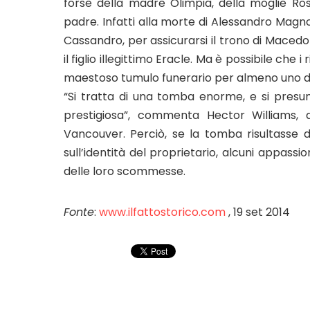
forse della madre Olimpia, della moglie Ro
padre. Infatti alla morte di Alessandro Magno,
Cassandro, per assicurarsi il trono di Macedon
il figlio illegittimo Eracle. Ma è possibile che 
maestoso tumulo funerario per almeno uno di
“Si tratta di una tomba enorme, e si presu
prestigiosa”, commenta Hector Williams, a
Vancouver. Perciò, se la tomba risultasse del
sull’identità del proprietario, alcuni appassi
delle loro scommesse.
Fonte
:
www.ilfattostorico.com
, 19 set 2014