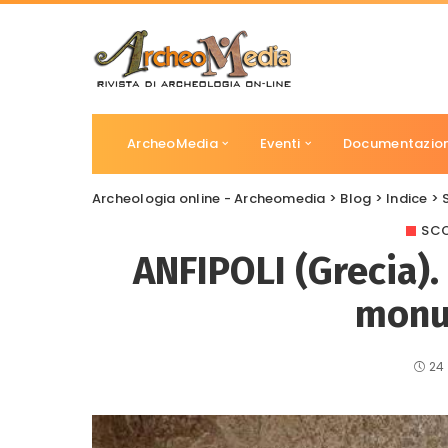
ArcheoMedia
Eventi
Documentazio
Archeologia online - Archeomedia
>
Blog
>
Indice
>
SCO
ANFIPOLI (Grecia)
monu
24