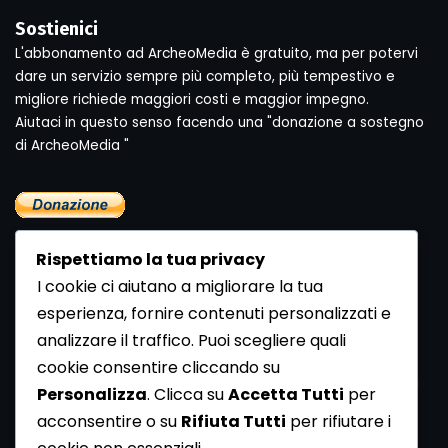
Sostienici
L'abbonamento ad ArcheoMedia è gratuito, ma per potervi
dare un servizio sempre più completo, più tempestivo e
migliore richiede maggiori costi e maggior impegno.
Aiutaci in questo senso facendo una "donazione a sostegno
di ArcheoMedia "
Rispettiamo la tua privacy
I cookie ci aiutano a migliorare la tua
esperienza, fornire contenuti personalizzati e
analizzare il traffico. Puoi scegliere quali
Newsletter
cookie consentire cliccando su
Se vuoi ricevere la Rivista gratuita di archeologia realizzata
Personalizza
. Clicca su
Accetta Tutti
per
dalla Redazione di ArcheoMedia iscriviti alla nostra
acconsentire o su
Rifiuta Tutti
per rifiutare i
Newsletter [
Clicca Qui
]