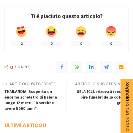
Ti è piaciuto questo articolo?
2
0
0
0
0
SHARES
ARTICOLO PRECEDENTE
ARTICOLO SUCCESSIVO
Segnala la tua notizia
THAILANDIA. Scoperto un
GELA (CL). ritrovati i resti di
enorme scheletro di balena
pire funebri della colonia
lungo 12 metri: “Dovrebbe
greca.
avere 5000 anni”.
ULTIMI ARTICOLI