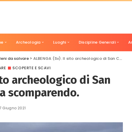
ne
Archeologia
Luoghi
Discipline Generali
A
Beni da salvare
>
ALBENGA (Sv). Il sito archeologico di San Clemente sta scomparendo.
ARE
SCOPERTE E SCAVI
ito archeologico di San
ta scomparendo.
7 Giugno 2021