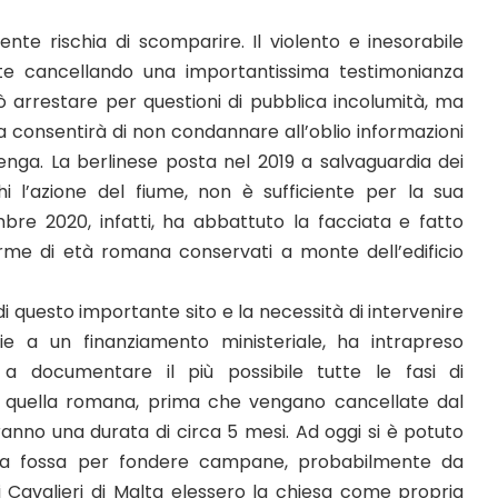
nte rischia di scomparire. Il violento e inesorabile
e cancellando una importantissima testimonianza
ò arrestare per questioni di pubblica incolumità, ma
onsentirà di non condannare all’oblio informazioni
benga. La berlinese posta nel 2019 a salvaguardia dei
hi l’azione del fiume, non è sufficiente per la sua
bre 2020, infatti, ha abbattuto la facciata e fatto
erme di età romana conservati a monte dell’edificio
i questo importante sito e la necessità di intervenire
ie a un finanziamento ministeriale, ha intrapreso
a a documentare il più possibile tutte le fasi di
 a quella romana, prima che vengano cancellate dal
 avranno una durata di circa 5 mesi. Ad oggi si è potuto
 una fossa per fondere campane, probabilmente da
 Cavalieri di Malta elessero la chiesa come propria