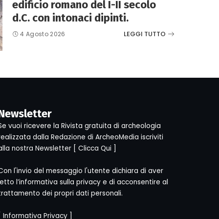
edificio romano del I-II secolo
d.C. con intonaci dipinti.
LEGGI TUTTO
4 Agosto 2026
Newsletter
Se vuoi ricevere la Rivista gratuita di archeologia
realizzata dalla Redazione di ArcheoMedia iscriviti
alla nostra Newsletter [
Clicca Qui
]
Con l'invio del messaggio l'utente dichiara di aver
letto l’informativa sulla privacy e di acconsentire al
trattamento dei propri dati personali.
[
Informativa Privacy
]