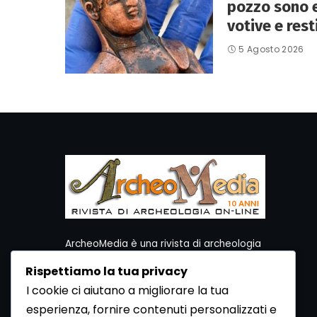
pozzo sono 
votive e rest
5 Agosto 2026
ArcheoMedia è una rivista di archeologia
ideata da Mediares S.c.
Rispettiamo la tua privacy
Per contattare la Redazione potete utilizzare i
I cookie ci aiutano a migliorare la tua
seguenti recapiti:
esperienza, fornire contenuti personalizzati e
Redazione ArcheoMedia c/o Mediares S.c.