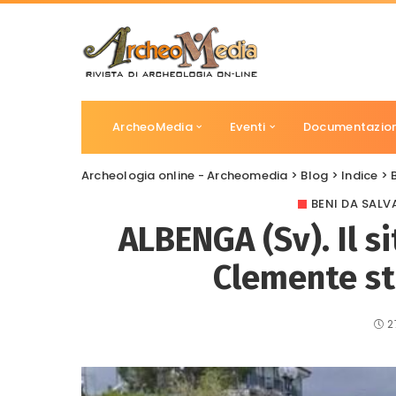
ArcheoMedia
Eventi
Documentazio
Archeologia online - Archeomedia
>
Blog
>
Indice
>
BENI DA SALV
ALBENGA (Sv). Il s
Clemente s
2