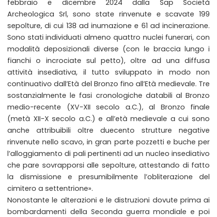
febbraio e dicembre 2024 dalla Sap Società
Archeologica Srl, sono state rinvenute e scavate 199
sepolture, di cui 138 ad inumazione e 61 ad incinerazione.
Sono stati individuati almeno quattro nuclei funerari, con
modalità deposizionali diverse (con le braccia lungo i
fianchi o incrociate sul petto), oltre ad una diffusa
attività insediativa, il tutto sviluppato in modo non
continuativo dall’Età del Bronzo fino all’Età medievale. Tre
sostanzialmente le fasi cronologiche databili al Bronzo
medio-recente (XV-XII secolo a.C.), al Bronzo finale
(metà XII-X secolo a.C.) e all’età medievale a cui sono
anche attribuibili oltre duecento strutture negative
rinvenute nello scavo, in gran parte pozzetti e buche per
l’alloggiamento di pali pertinenti ad un nucleo insediativo
che pare sovrapporsi alle sepolture, attestando di fatto
la dismissione e presumibilmente l’obliterazione del
cimitero a settentrione».
Nonostante le alterazioni e le distruzioni dovute prima ai
bombardamenti della Seconda guerra mondiale e poi