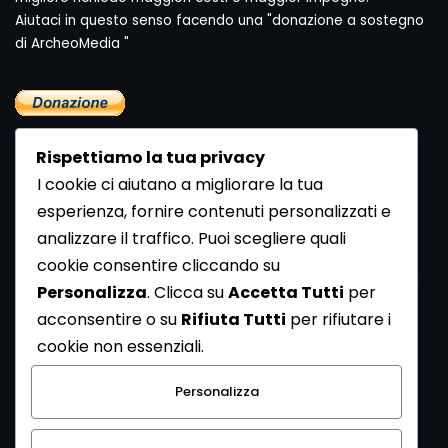
Aiutaci in questo senso facendo una "donazione a sostegno
di ArcheoMedia "
Rispettiamo la tua privacy
I cookie ci aiutano a migliorare la tua
esperienza, fornire contenuti personalizzati e
analizzare il traffico. Puoi scegliere quali
Newsletter
cookie consentire cliccando su
Se vuoi ricevere la Rivista gratuita di archeologia realizzata
Personalizza
. Clicca su
Accetta Tutti
per
dalla Redazione di ArcheoMedia iscriviti alla nostra
acconsentire o su
Rifiuta Tutti
per rifiutare i
Newsletter [
Clicca Qui
]
cookie non essenziali.
Con l'invio del messaggio l'utente dichiara di aver letto
Personalizza
l’informativa sulla privacy e di acconsentire al trattamento
dei propri dati personali.