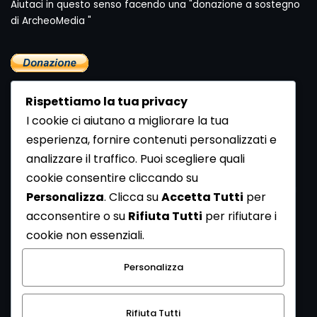
Aiutaci in questo senso facendo una "donazione a sostegno
di ArcheoMedia "
Rispettiamo la tua privacy
I cookie ci aiutano a migliorare la tua
esperienza, fornire contenuti personalizzati e
analizzare il traffico. Puoi scegliere quali
Newsletter
cookie consentire cliccando su
Se vuoi ricevere la Rivista gratuita di archeologia realizzata
Personalizza
. Clicca su
Accetta Tutti
per
dalla Redazione di ArcheoMedia iscriviti alla nostra
acconsentire o su
Rifiuta Tutti
per rifiutare i
Newsletter [
Clicca Qui
]
cookie non essenziali.
Con l'invio del messaggio l'utente dichiara di aver letto
Personalizza
l’informativa sulla privacy e di acconsentire al trattamento
dei propri dati personali.
Rifiuta Tutti