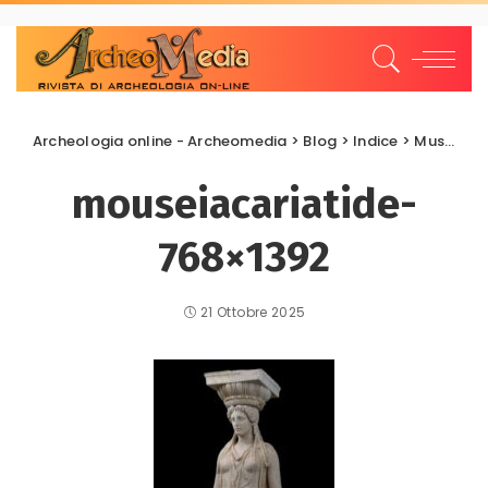
Archeologia online - Archeomedia
>
Blog
>
Indice
>
Musei Archeologici
mouseiacariatide-
768×1392
21 Ottobre 2025