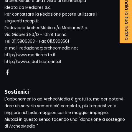
Segnala la tua notizia
ArcheoMedia è una rivista di archeologia
ideata da Mediares S.c.
Per contattare la Redazione potete utilizzare i
seguenti recapiti:
Redazione ArcheoMedia c/o Mediares S.c.
Via Gioberti 80/D - 10128 Torino
Tel 011.5806363 - Fax 011.5808561
e-mail: redazione@archeomedia.net
http://www.mediares.to.it
http://www.didatticatorino.it
Sostienici
L'abbonamento ad ArcheoMedia è gratuito, ma per potervi
dare un servizio sempre più completo, più tempestivo e
migliore richiede maggiori costi e maggior impegno.
Aiutaci in questo senso facendo una "donazione a sostegno
di ArcheoMedia "