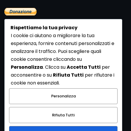
Rispettiamo la tua privacy
I cookie ci aiutano a migliorare la tua
esperienza, fornire contenuti personalizzati e
analizzare il traffico. Puoi scegliere quali
Newsletter
cookie consentire cliccando su
Se vuoi ricevere la Rivista gratuita di archeologia realizzata
Personalizza
. Clicca su
Accetta Tutti
per
dalla Redazione di ArcheoMedia iscriviti alla nostra
acconsentire o su
Rifiuta Tutti
per rifiutare i
Newsletter [
Clicca Qui
]
cookie non essenziali.
Con l'invio del messaggio l'utente dichiara di aver letto
Personalizza
l’informativa sulla privacy e di acconsentire al trattamento
dei propri dati personali.
Rifiuta Tutti
[
Informativa Privacy
]