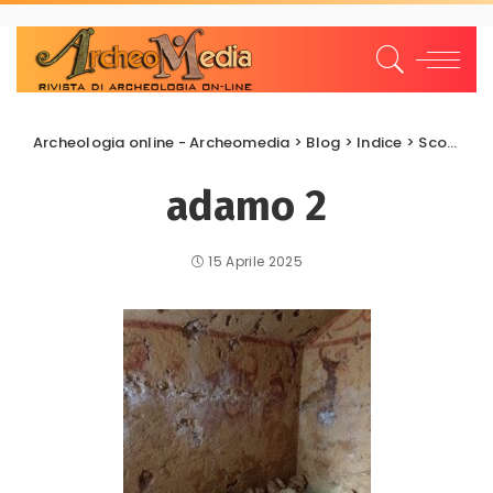
Archeologia online - Archeomedia
>
Blog
>
Indice
>
Scoperte e scavi
adamo 2
15 Aprile 2025