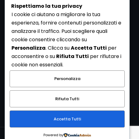
Rispettiamo la tua privacy
I cookie ci aiutano a migliorare la tua
esperienza, fornire contenuti personalizzati e
analizzare il traffico. Puoi scegliere quali
Newsletter
cookie consentire cliccando su
Se vuoi ricevere la Rivista gratuita di archeologia realizzata
Personalizza
. Clicca su
Accetta Tutti
per
dalla Redazione di ArcheoMedia iscriviti alla nostra
acconsentire o su
Rifiuta Tutti
per rifiutare i
Newsletter [
Clicca Qui
]
cookie non essenziali.
Con l'invio del messaggio l'utente dichiara di aver letto
Personalizza
l’informativa sulla privacy e di acconsentire al trattamento
dei propri dati personali.
Rifiuta Tutti
[
Informativa Privacy
]
Accetta Tutti
Copyright © 1999-2026
Mediares S.c.
PI 07341730013 - [
PRIVACY
Powered by