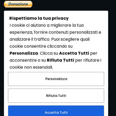
Rispettiamo la tua privacy
I cookie ci aiutano a migliorare la tua
esperienza, fornire contenuti personalizzati e
analizzare il traffico. Puoi scegliere quali
Newsletter
cookie consentire cliccando su
Se vuoi ricevere la Rivista gratuita di archeologia realizzata
Personalizza
. Clicca su
Accetta Tutti
per
dalla Redazione di ArcheoMedia iscriviti alla nostra
acconsentire o su
Rifiuta Tutti
per rifiutare i
Newsletter [
Clicca Qui
]
cookie non essenziali.
Con l'invio del messaggio l'utente dichiara di aver letto
Personalizza
l’informativa sulla privacy e di acconsentire al trattamento
dei propri dati personali.
Rifiuta Tutti
[
Informativa Privacy
]
Accetta Tutti