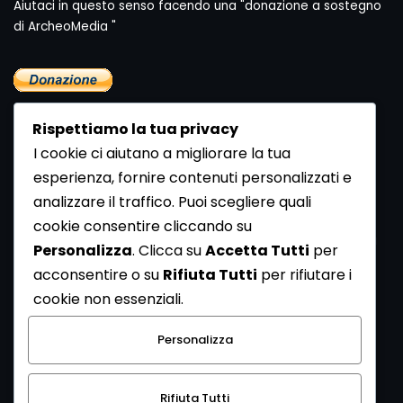
Aiutaci in questo senso facendo una "donazione a sostegno
di ArcheoMedia "
Rispettiamo la tua privacy
I cookie ci aiutano a migliorare la tua
esperienza, fornire contenuti personalizzati e
analizzare il traffico. Puoi scegliere quali
Newsletter
cookie consentire cliccando su
Se vuoi ricevere la Rivista gratuita di archeologia realizzata
Personalizza
. Clicca su
Accetta Tutti
per
dalla Redazione di ArcheoMedia iscriviti alla nostra
acconsentire o su
Rifiuta Tutti
per rifiutare i
Newsletter [
Clicca Qui
]
cookie non essenziali.
Con l'invio del messaggio l'utente dichiara di aver letto
Personalizza
l’informativa sulla privacy e di acconsentire al trattamento
dei propri dati personali.
Rifiuta Tutti