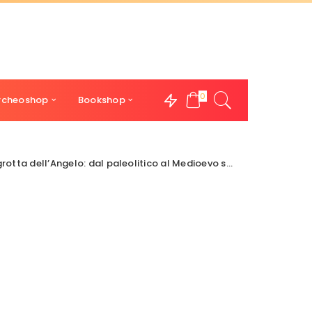
0
rcheoshop
Bookshop
lo: dal paleolitico al Medioevo sulle tracce dell’Arcangelo.