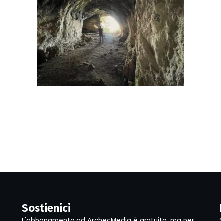
Sostienici
L'abbonamento ad ArcheoMedia è gratuito, ma per