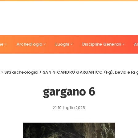
ne
Archeologia
Luoghi
Discipline Generali
A
>
Siti archeologici
>
SAN NICANDRO GARGANICO (Fg). Devia e la grotta dell’Ange
gargano 6
10 Luglio 2025