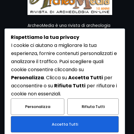
ArcheoMedia è una rivista di archeologia
ideata da Mediares S.c.
Rispettiamo la tua privacy
Per contattare la Redazione potete utilizzare i
I cookie ci aiutano a migliorare la tua
seguenti recapiti:
esperienza, fornire contenuti personalizzati e
Redazione ArcheoMedia c/o Mediares S.c.
Via Gioberti 80/D - 10128 Torino
analizzare il traffico. Puoi scegliere quali
Tel 011.5806363 - Fax 011.5808561
cookie consentire cliccando su
e-mail: redazione@archeomedia.net
Personalizza
. Clicca su
Accetta Tutti
per
http://www.mediares.to.it
acconsentire o su
Rifiuta Tutti
per rifiutare i
http://www.didatticatorino.it
cookie non essenziali.
Personalizza
Rifiuta Tutti
Accetta Tutti