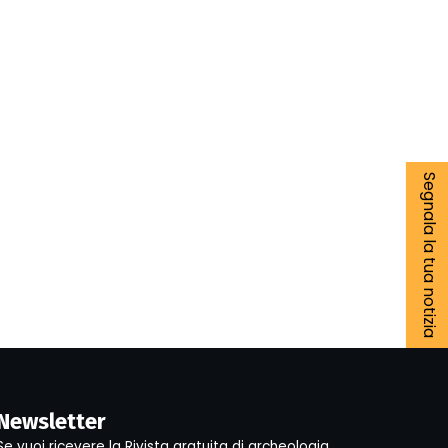
Segnala la tua notizia
Newsletter
Se vuoi ricevere la Rivista gratuita di archeologia