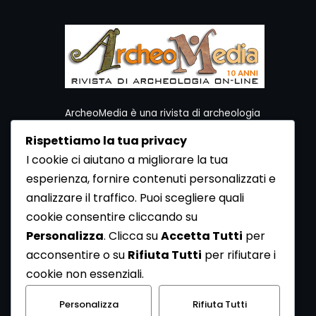
ArcheoMedia è una rivista di archeologia
ideata da Mediares S.c.
Rispettiamo la tua privacy
Per contattare la Redazione potete utilizzare i
I cookie ci aiutano a migliorare la tua
seguenti recapiti:
esperienza, fornire contenuti personalizzati e
Redazione ArcheoMedia c/o Mediares S.c.
Via Gioberti 80/D - 10128 Torino
analizzare il traffico. Puoi scegliere quali
Tel 011.5806363 - Fax 011.5808561
cookie consentire cliccando su
e-mail: redazione@archeomedia.net
Personalizza
. Clicca su
Accetta Tutti
per
http://www.mediares.to.it
acconsentire o su
Rifiuta Tutti
per rifiutare i
http://www.didatticatorino.it
cookie non essenziali.
Personalizza
Rifiuta Tutti