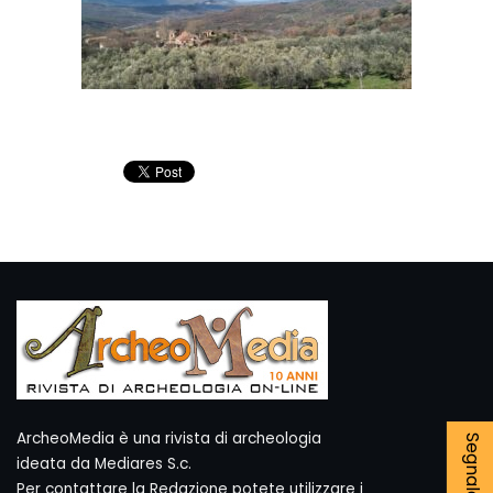
ArcheoMedia è una rivista di archeologia
ideata da Mediares S.c.
Per contattare la Redazione potete utilizzare i