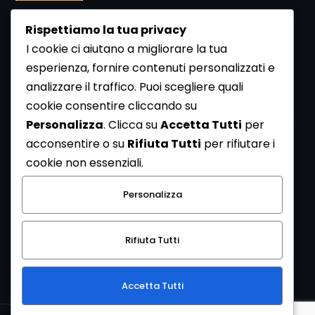
Rispettiamo la tua privacy
I cookie ci aiutano a migliorare la tua
esperienza, fornire contenuti personalizzati e
analizzare il traffico. Puoi scegliere quali
Newsletter
cookie consentire cliccando su
Se vuoi ricevere la Rivista gratuita di archeologia realizzata
Personalizza
. Clicca su
Accetta Tutti
per
dalla Redazione di ArcheoMedia iscriviti alla nostra
acconsentire o su
Rifiuta Tutti
per rifiutare i
Newsletter [
Clicca Qui
]
cookie non essenziali.
Con l'invio del messaggio l'utente dichiara di aver letto
Personalizza
l’informativa sulla privacy e di acconsentire al trattamento
dei propri dati personali.
Rifiuta Tutti
[
Informativa Privacy
]
Accetta Tutti