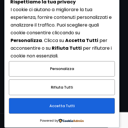
Rispettiamo la tua privacy
I cookie ci aiutano a migliorare la tua
esperienza, fornire contenuti personalizzati e
analizzare il traffico. Puoi scegliere quali
Newsletter
cookie consentire cliccando su
Se vuoi ricevere la Rivista gratuita di archeologia realizzata
Personalizza
. Clicca su
Accetta Tutti
per
dalla Redazione di ArcheoMedia iscriviti alla nostra
acconsentire o su
Rifiuta Tutti
per rifiutare i
Newsletter [
Clicca Qui
]
cookie non essenziali.
Con l'invio del messaggio l'utente dichiara di aver letto
Personalizza
l’informativa sulla privacy e di acconsentire al trattamento
dei propri dati personali.
Rifiuta Tutti
[
Informativa Privacy
]
Accetta Tutti
Copyright © 1999-2026
Mediares S.c.
PI 07341730013 - [
PRIVACY
Powered by
POLICY
]