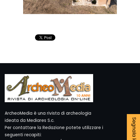
ArcheoMedia è una rivista di archeologia
ideata da Mediares S.c.
Per contattare la Redazione potete utilizzare i
seguenti recapiti: