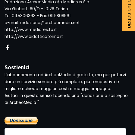
Segnala la tua notizia
Redazione ArcheoMedia c/o Mediares S.c.
Via Gioberti 80/D - 10128 Torino
Tel 011.5806363 - Fax 011.5808561
e-mail: redazione@archeomedia.net
http://www.mediares.to.it
http://www.didatticatorino.it
Sostienici
L'abbonamento ad ArcheoMedia è gratuito, ma per potervi
dare un servizio sempre più completo, più tempestivo e
migliore richiede maggiori costi e maggior impegno.
Aiutaci in questo senso facendo una "donazione a sostegno
di ArcheoMedia "