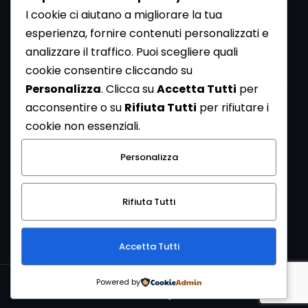
I cookie ci aiutano a migliorare la tua
esperienza, fornire contenuti personalizzati e
analizzare il traffico. Puoi scegliere quali
Newsletter
cookie consentire cliccando su
Se vuoi ricevere la Rivista gratuita di archeologia realizzata
Personalizza
. Clicca su
Accetta Tutti
per
dalla Redazione di ArcheoMedia iscriviti alla nostra
acconsentire o su
Rifiuta Tutti
per rifiutare i
Newsletter [
Clicca Qui
]
cookie non essenziali.
Con l'invio del messaggio l'utente dichiara di aver letto
Personalizza
l’informativa sulla privacy e di acconsentire al trattamento
dei propri dati personali.
Rifiuta Tutti
[
Informativa Privacy
]
Accetta Tutti
Copyright © 1999-2026
Mediares S.c.
PI 07341730013 - [
PRIVACY
Powered by
POLICY
]