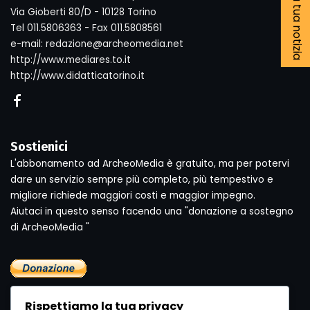
Segnala la tua notizia
Via Gioberti 80/D - 10128 Torino
Tel 011.5806363 - Fax 011.5808561
e-mail: redazione@archeomedia.net
http://www.mediares.to.it
http://www.didatticatorino.it
Sostienici
L'abbonamento ad ArcheoMedia è gratuito, ma per potervi
dare un servizio sempre più completo, più tempestivo e
migliore richiede maggiori costi e maggior impegno.
Aiutaci in questo senso facendo una "donazione a sostegno
di ArcheoMedia "
Rispettiamo la tua privacy