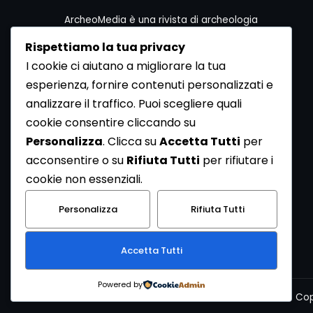
ArcheoMedia è una rivista di archeologia
ideata da Mediares S.c.
Rispettiamo la tua privacy
Per contattare la Redazione potete utilizzare i
I cookie ci aiutano a migliorare la tua
seguenti recapiti:
esperienza, fornire contenuti personalizzati e
Redazione ArcheoMedia c/o Mediares S.c.
Via Gioberti 80/D - 10128 Torino
analizzare il traffico. Puoi scegliere quali
Tel 011.5806363 - Fax 011.5808561
cookie consentire cliccando su
e-mail: redazione@archeomedia.net
Personalizza
. Clicca su
Accetta Tutti
per
http://www.mediares.to.it
acconsentire o su
Rifiuta Tutti
per rifiutare i
http://www.didatticatorino.it
cookie non essenziali.
Personalizza
Rifiuta Tutti
Accetta Tutti
Powered by
Cop