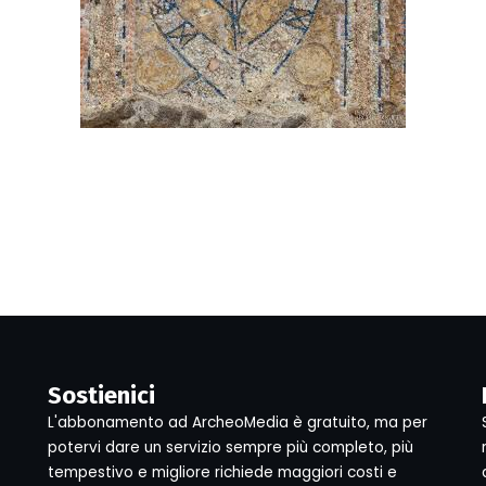
Sostienici
L'abbonamento ad ArcheoMedia è gratuito, ma per
potervi dare un servizio sempre più completo, più
tempestivo e migliore richiede maggiori costi e