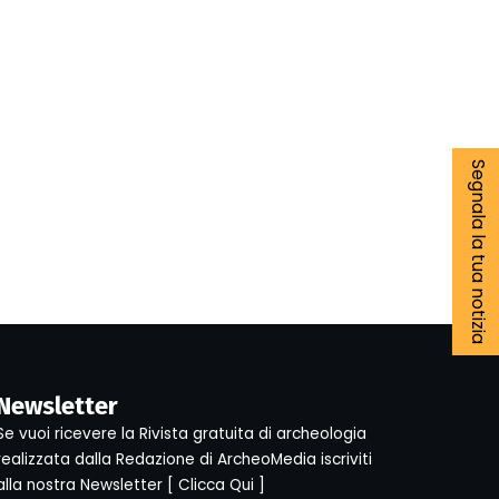
Segnala la tua notizia
Newsletter
Se vuoi ricevere la Rivista gratuita di archeologia
realizzata dalla Redazione di ArcheoMedia iscriviti
alla nostra Newsletter [
Clicca Qui
]