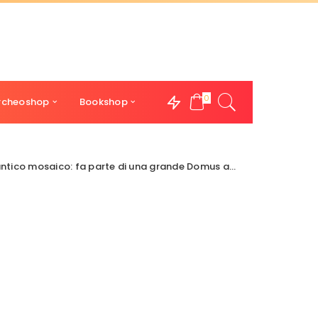
0
rcheoshop
Bookshop
mosaico: fa parte di una grande Domus aristocratica.
>
mos