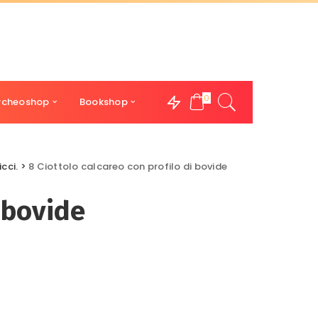
0
rcheoshop
Bookshop
cci.
>
8 Ciottolo calcareo con profilo di bovide
i bovide