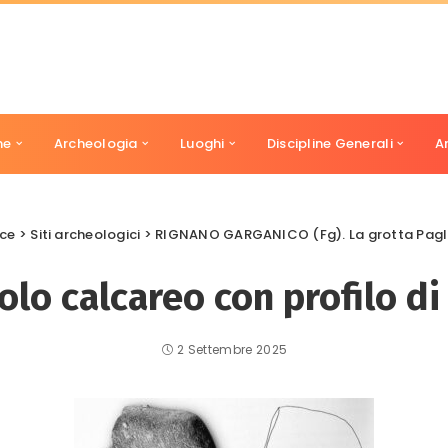
ne
Archeologia
Luoghi
Discipline Generali
A
ice
>
Siti archeologici
>
RIGNANO GARGANICO (Fg). La grotta Pagli
olo calcareo con profilo d
2 Settembre 2025