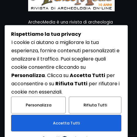
ArcheoMedia è una rivista di archeologia
ideata da Mediares S.c.
Rispettiamo la tua privacy
Per contattare la Redazione potete utilizzare i
I cookie ci aiutano a migliorare la tua
seguenti recapiti:
esperienza, fornire contenuti personalizzati e
Redazione ArcheoMedia c/o Mediares S.c.
Via Gioberti 80/D - 10128 Torino
analizzare il traffico. Puoi scegliere quali
Tel 011.5806363 - Fax 011.5808561
cookie consentire cliccando su
e-mail: redazione@archeomedia.net
Personalizza
. Clicca su
Accetta Tutti
per
http://www.mediares.to.it
acconsentire o su
Rifiuta Tutti
per rifiutare i
http://www.didatticatorino.it
cookie non essenziali.
Personalizza
Rifiuta Tutti
Accetta Tutti