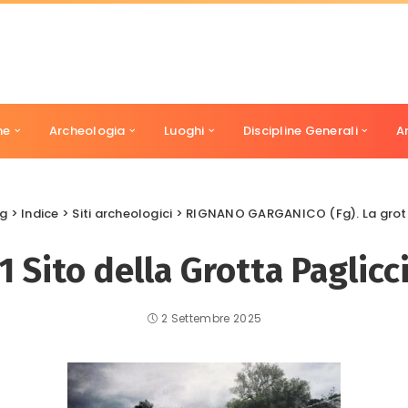
ne
Archeologia
Luoghi
Discipline Generali
A
og
>
Indice
>
Siti archeologici
>
RIGNANO GARGANICO (Fg). La grott
1 Sito della Grotta Paglicc
2 Settembre 2025