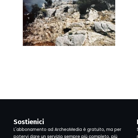
Sostienici
L'abbonamento ad ArcheoMedia è gratuito, ma per
potervi dare un servizio sempre più completo, più