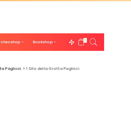
0
rcheoshop
Bookshop
a Paglicci.
>
1 Sito della Grotta Paglicci
i