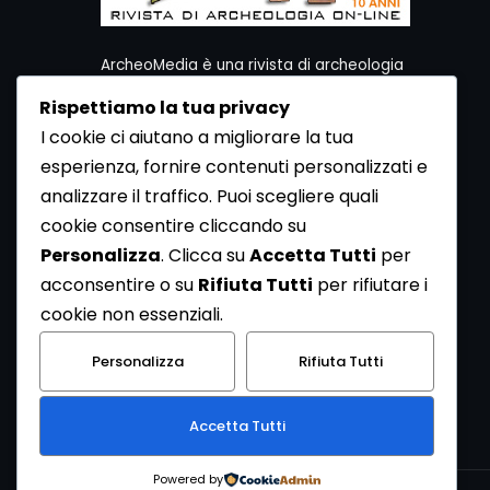
ArcheoMedia è una rivista di archeologia
ideata da Mediares S.c.
Rispettiamo la tua privacy
Per contattare la Redazione potete utilizzare i
I cookie ci aiutano a migliorare la tua
seguenti recapiti:
esperienza, fornire contenuti personalizzati e
Redazione ArcheoMedia c/o Mediares S.c.
Via Gioberti 80/D - 10128 Torino
analizzare il traffico. Puoi scegliere quali
Tel 011.5806363 - Fax 011.5808561
cookie consentire cliccando su
e-mail: redazione@archeomedia.net
Personalizza
. Clicca su
Accetta Tutti
per
http://www.mediares.to.it
acconsentire o su
Rifiuta Tutti
per rifiutare i
http://www.didatticatorino.it
cookie non essenziali.
Personalizza
Rifiuta Tutti
Accetta Tutti
Powered by