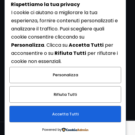
Rispettiamo la tua privacy
I cookie ci aiutano a migliorare la tua
esperienza, fornire contenuti personalizzati e
analizzare il traffico. Puoi scegliere quali
Newsletter
cookie consentire cliccando su
Se vuoi ricevere la Rivista gratuita di archeologia realizzata
Personalizza
. Clicca su
Accetta Tutti
per
dalla Redazione di ArcheoMedia iscriviti alla nostra
acconsentire o su
Rifiuta Tutti
per rifiutare i
Newsletter [
Clicca Qui
]
cookie non essenziali.
Con l'invio del messaggio l'utente dichiara di aver letto
Personalizza
l’informativa sulla privacy e di acconsentire al trattamento
dei propri dati personali.
Rifiuta Tutti
[
Informativa Privacy
]
Accetta Tutti
Copyright © 1999-2026
Mediares S.c.
PI 07341730013 - [
PRIVACY
Powered by