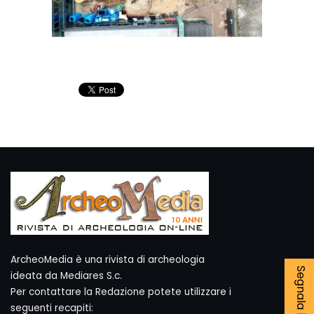
ArcheoMedia è una rivista di archeologia
ideata da Mediares S.c.
Per contattare la Redazione potete utilizzare i
seguenti recapiti: