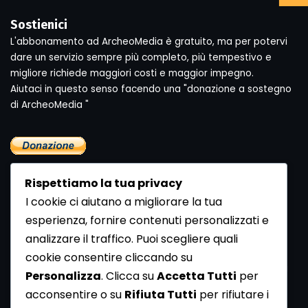
Sostienici
L'abbonamento ad ArcheoMedia è gratuito, ma per potervi
dare un servizio sempre più completo, più tempestivo e
migliore richiede maggiori costi e maggior impegno.
Aiutaci in questo senso facendo una "donazione a sostegno
di ArcheoMedia "
Rispettiamo la tua privacy
I cookie ci aiutano a migliorare la tua
esperienza, fornire contenuti personalizzati e
analizzare il traffico. Puoi scegliere quali
Newsletter
cookie consentire cliccando su
Se vuoi ricevere la Rivista gratuita di archeologia realizzata
Personalizza
. Clicca su
Accetta Tutti
per
dalla Redazione di ArcheoMedia iscriviti alla nostra
acconsentire o su
Rifiuta Tutti
per rifiutare i
Newsletter [
Clicca Qui
]