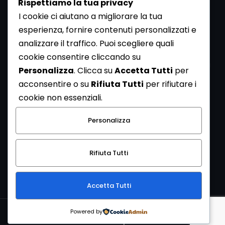
Rispettiamo la tua privacy
I cookie ci aiutano a migliorare la tua
esperienza, fornire contenuti personalizzati e
analizzare il traffico. Puoi scegliere quali
Newsletter
cookie consentire cliccando su
Se vuoi ricevere la Rivista gratuita di archeologia realizzata
Personalizza
. Clicca su
Accetta Tutti
per
dalla Redazione di ArcheoMedia iscriviti alla nostra
acconsentire o su
Rifiuta Tutti
per rifiutare i
Newsletter [
Clicca Qui
]
cookie non essenziali.
Con l'invio del messaggio l'utente dichiara di aver letto
Personalizza
l’informativa sulla privacy e di acconsentire al trattamento
dei propri dati personali.
Rifiuta Tutti
[
Informativa Privacy
]
Accetta Tutti
Copyright © 1999-2026
Mediares S.c.
PI 07341730013 - [
PRIVACY
Powered by
POLICY
]