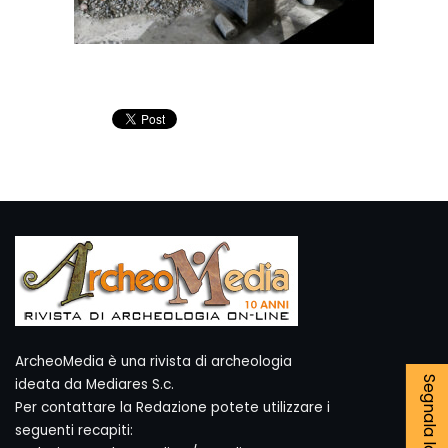
ArcheoMedia è una rivista di archeologia
ideata da Mediares S.c.
Per contattare la Redazione potete utilizzare i
seguenti recapiti: