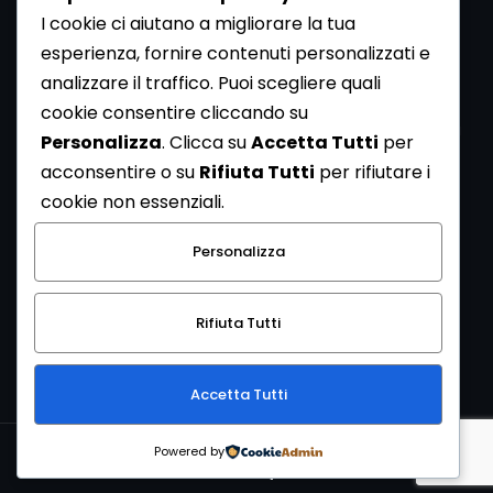
I cookie ci aiutano a migliorare la tua
esperienza, fornire contenuti personalizzati e
analizzare il traffico. Puoi scegliere quali
Newsletter
cookie consentire cliccando su
Se vuoi ricevere la Rivista gratuita di archeologia realizzata
Personalizza
. Clicca su
Accetta Tutti
per
dalla Redazione di ArcheoMedia iscriviti alla nostra
acconsentire o su
Rifiuta Tutti
per rifiutare i
Newsletter [
Clicca Qui
]
cookie non essenziali.
Con l'invio del messaggio l'utente dichiara di aver letto
Personalizza
l’informativa sulla privacy e di acconsentire al trattamento
dei propri dati personali.
Rifiuta Tutti
[
Informativa Privacy
]
Accetta Tutti
Copyright © 1999-2026
Mediares S.c.
PI 07341730013 - [
PRIVACY
Powered by
POLICY
]