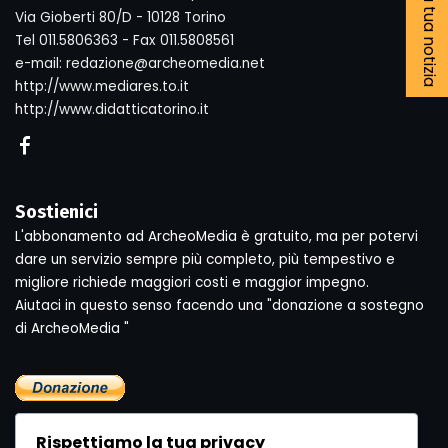
Segnala la tua notizia
Via Gioberti 80/D - 10128 Torino
Tel 011.5806363 - Fax 011.5808561
e-mail: redazione@archeomedia.net
http://www.mediares.to.it
http://www.didatticatorino.it
Sostienici
L'abbonamento ad ArcheoMedia è gratuito, ma per potervi
dare un servizio sempre più completo, più tempestivo e
migliore richiede maggiori costi e maggior impegno.
Aiutaci in questo senso facendo una "donazione a sostegno
di ArcheoMedia "
Rispettiamo la tua privacy