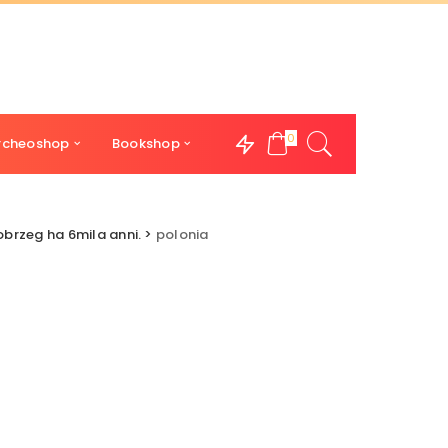
0
rcheoshop
Bookshop
obrzeg ha 6mila anni.
>
polonia