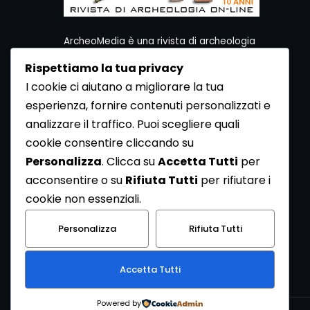
ArcheoMedia è una rivista di archeologia
ideata da Mediares S.c.
Rispettiamo la tua privacy
Per contattare la Redazione potete utilizzare i
I cookie ci aiutano a migliorare la tua
seguenti recapiti:
esperienza, fornire contenuti personalizzati e
Redazione ArcheoMedia c/o Mediares S.c.
Via Gioberti 80/D - 10128 Torino
analizzare il traffico. Puoi scegliere quali
Tel 011.5806363 - Fax 011.5808561
cookie consentire cliccando su
e-mail: redazione@archeomedia.net
Personalizza
. Clicca su
Accetta Tutti
per
http://www.mediares.to.it
acconsentire o su
Rifiuta Tutti
per rifiutare i
http://www.didatticatorino.it
cookie non essenziali.
Personalizza
Rifiuta Tutti
Accetta Tutti
Powered by