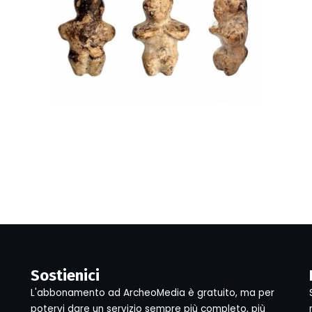
Sostienici
L'abbonamento ad ArcheoMedia è gratuito, ma per
potervi dare un servizio sempre più completo, più