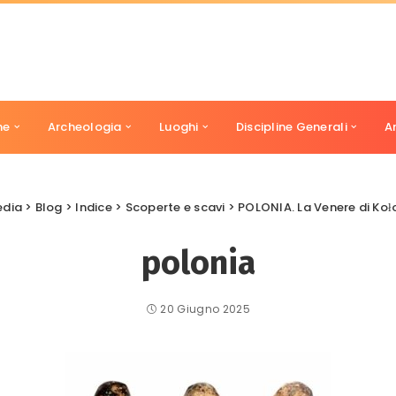
ne
Archeologia
Luoghi
Discipline Generali
A
edia
>
Blog
>
Indice
>
Scoperte e scavi
>
POLONIA. La Venere di Koł
polonia
20 Giugno 2025