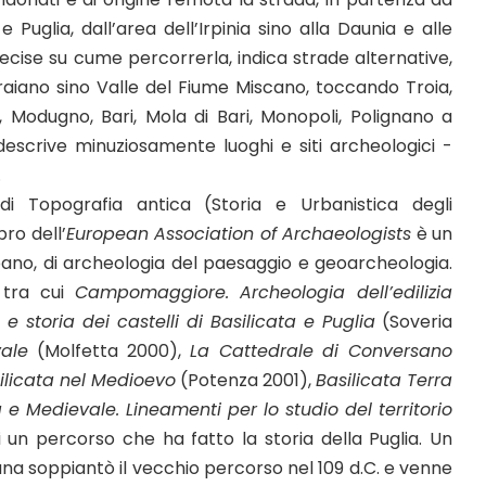
glia, dall’area dell’Irpinia sino alla Daunia e alle
precise su cume percorrerla, indica strade alternative,
Traiano sino Valle del Fiume Miscano, toccando Troia,
, Modugno, Bari, Mola di Bari, Monopoli, Polignano a
 descrive minuziosamente luoghi e siti archeologici -
.
i Topografia antica (Storia e Urbanistica degli
ro dell’
European Association of Archaeologists
è un
bano, di archeologia del paesaggio e geoarcheologia.
 tra cui
Campomaggiore. Archeologia dell’edilizia
e storia dei castelli di Basilicata e Puglia
(Soveria
vale
(Molfetta 2000),
La Cattedrale di Conversano
silicata nel Medioevo
(Potenza 2001),
Basilicata Terra
 e Medievale. Lineamenti per lo studio del territorio
i un percorso che ha fatto la storia della Puglia. Un
iana soppiantò il vecchio percorso nel 109 d.C. e venne