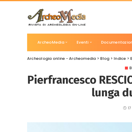
ArcheoMedia
Eventi
Documentazio
Archeologia online - Archeomedia
>
Blog
>
Indice
>
B
Pierfrancesco RESCIO
lunga d
17