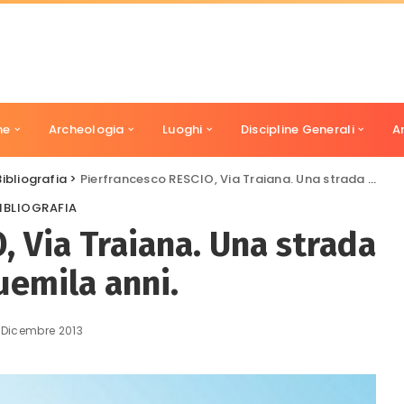
ne
Archeologia
Luoghi
Discipline Generali
A
Bibliografia
>
Pierfrancesco RESCIO, Via Traiana. Una strada lunga duemila anni.
IBLIOGRAFIA
, Via Traiana. Una strada
uemila anni.
 Dicembre 2013