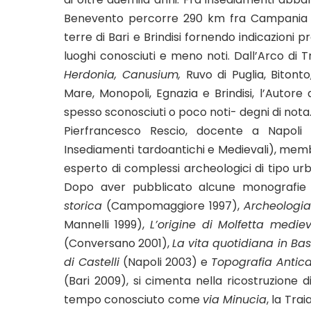
Benevento percorre 290 km fra Campania e Pu
terre di Bari e Brindisi fornendo indicazioni 
luoghi conosciuti e meno noti. Dall’Arco di 
Herdonia, Canusium,
Ruvo di Puglia, Bitonto
Mare, Monopoli, Egnazia e Brindisi, l’Autore
spesso sconosciuti o poco noti- degni di nota
Pierfrancesco Rescio, docente a Napoli d
Insediamenti tardoantichi e Medievali), memb
esperto di complessi archeologici di tipo ur
Dopo aver pubblicato alcune monografie
storica
(Campomaggiore 1997),
Archeologia 
Mannelli 1999),
L’origine di Molfetta medie
(Conversano 2001),
La vita quotidiana in Ba
di Castelli
(Napoli 2003) e
Topografia Antica
(Bari 2009), si cimenta nella ricostruzione d
tempo conosciuto come
via Minucia
, la Tra