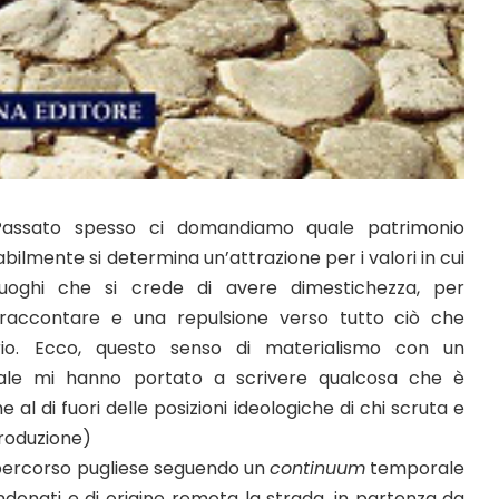
Passato spesso ci domandiamo quale patrimonio
bilmente si determina un’attrazione per i valori in cui
 luoghi che si crede di avere dimestichezza, per
 raccontare e una repulsione verso tutto ciò che
rio. Ecco, questo senso di materialismo con un
ale mi hanno portato a scrivere qualcosa che è
l di fuori delle posizioni ideologiche di chi scruta e
ntroduzione)
 percorso pugliese seguendo un
continuum
temporale
ndonati e di origine remota la strada, in partenza da