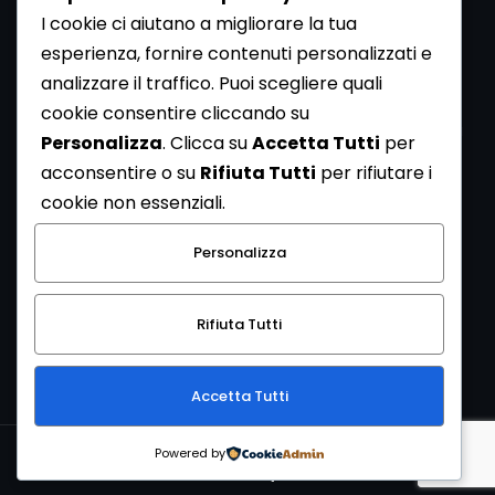
I cookie ci aiutano a migliorare la tua
esperienza, fornire contenuti personalizzati e
analizzare il traffico. Puoi scegliere quali
Newsletter
cookie consentire cliccando su
Se vuoi ricevere la Rivista gratuita di archeologia realizzata
Personalizza
. Clicca su
Accetta Tutti
per
dalla Redazione di ArcheoMedia iscriviti alla nostra
acconsentire o su
Rifiuta Tutti
per rifiutare i
Newsletter [
Clicca Qui
]
cookie non essenziali.
Con l'invio del messaggio l'utente dichiara di aver letto
Personalizza
l’informativa sulla privacy e di acconsentire al trattamento
dei propri dati personali.
Rifiuta Tutti
[
Informativa Privacy
]
Accetta Tutti
Copyright © 1999-2026
Mediares S.c.
PI 07341730013 - [
PRIVACY
Powered by
POLICY
]