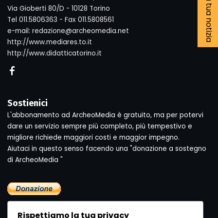
Segnala la tua notizia
Via Gioberti 80/D - 10128 Torino
Tel 011.5806363 - Fax 011.5808561
e-mail: redazione@archeomedia.net
http://www.mediares.to.it
http://www.didatticatorino.it
Sostienici
L'abbonamento ad ArcheoMedia è gratuito, ma per potervi
dare un servizio sempre più completo, più tempestivo e
migliore richiede maggiori costi e maggior impegno.
Aiutaci in questo senso facendo una "donazione a sostegno
di ArcheoMedia "
Rispettiamo la tua privacy