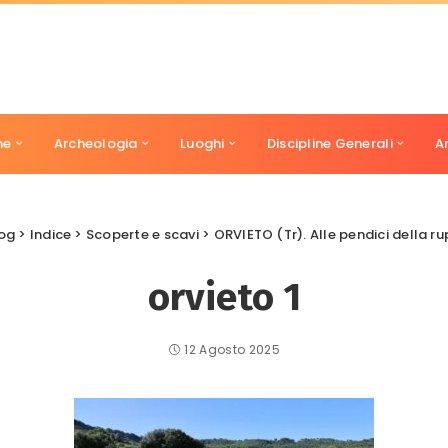
ne
Archeologia
Luoghi
Discipline Generali
A
og
>
Indice
>
Scoperte e scavi
>
ORVIETO (Tr). Alle pendici della rup
orvieto 1
12 Agosto 2025