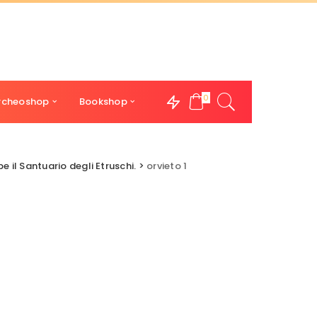
0
rcheoshop
Bookshop
e il Santuario degli Etruschi.
>
orvieto 1