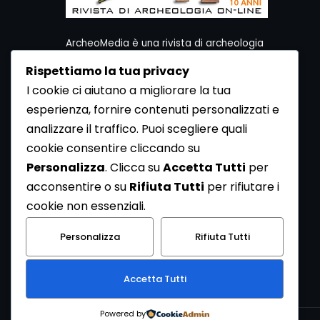
ArcheoMedia è una rivista di archeologia
ideata da Mediares S.c.
Rispettiamo la tua privacy
Per contattare la Redazione potete utilizzare i
I cookie ci aiutano a migliorare la tua
seguenti recapiti:
esperienza, fornire contenuti personalizzati e
Redazione ArcheoMedia c/o Mediares S.c.
Via Gioberti 80/D - 10128 Torino
analizzare il traffico. Puoi scegliere quali
Tel 011.5806363 - Fax 011.5808561
cookie consentire cliccando su
e-mail: redazione@archeomedia.net
Personalizza
. Clicca su
Accetta Tutti
per
http://www.mediares.to.it
acconsentire o su
Rifiuta Tutti
per rifiutare i
http://www.didatticatorino.it
cookie non essenziali.
Personalizza
Rifiuta Tutti
Accetta Tutti
Powered by