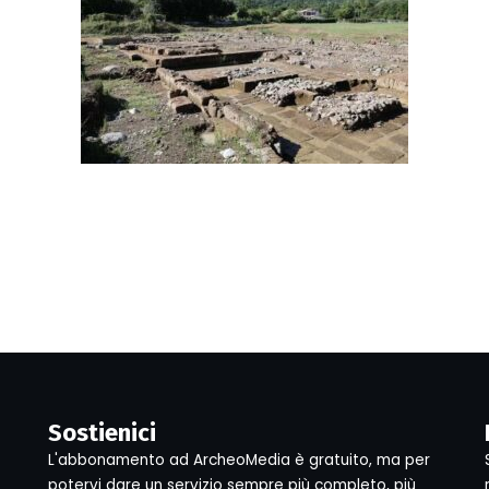
Sostienici
L'abbonamento ad ArcheoMedia è gratuito, ma per
potervi dare un servizio sempre più completo, più