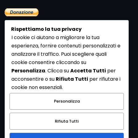
Rispettiamo la tua privacy
I cookie ci aiutano a migliorare la tua
esperienza, fornire contenuti personalizzati e
analizzare il traffico. Puoi scegliere quali
Newsletter
cookie consentire cliccando su
Se vuoi ricevere la Rivista gratuita di archeologia realizzata
Personalizza
. Clicca su
Accetta Tutti
per
dalla Redazione di ArcheoMedia iscriviti alla nostra
acconsentire o su
Rifiuta Tutti
per rifiutare i
Newsletter [
Clicca Qui
]
cookie non essenziali.
Con l'invio del messaggio l'utente dichiara di aver letto
Personalizza
l’informativa sulla privacy e di acconsentire al trattamento
dei propri dati personali.
Rifiuta Tutti
[
Informativa Privacy
]