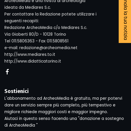
Segnala la tua notizia
ArcheoMedia è una rivista di archeologia
ideata da Mediares S.c.
Per contattare la Redazione potete utilizzare i
seguenti recapiti:
Redazione ArcheoMedia c/o Mediares S.c.
Via Gioberti 80/D - 10128 Torino
Tel 011.5806363 - Fax 011.5808561
e-mail: redazione@archeomedia.net
http://www.mediares.to.it
http://www.didatticatorino.it
Sostienici
L'abbonamento ad ArcheoMedia è gratuito, ma per potervi
dare un servizio sempre più completo, più tempestivo e
migliore richiede maggiori costi e maggior impegno.
Aiutaci in questo senso facendo una "donazione a sostegno
di ArcheoMedia "