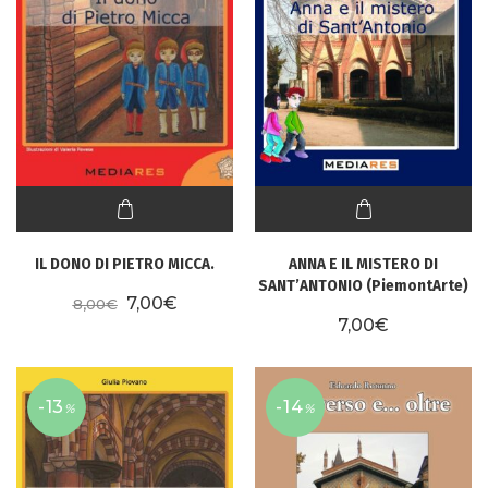
IL DONO DI PIETRO MICCA.
ANNA E IL MISTERO DI
SANT’ANTONIO (PiemontArte)
Il prezzo originale era: 8,00€.
Il prezzo attuale è: 7,00€.
7,00
€
8,00
€
7,00
€
-13
-14
%
%