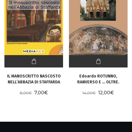
IL MANOSCRITTO NASCOSTO
Edoardo ROTUNNO,
NELL’ABBAZIA DI STAFFARDA
RANVERSO E … OLTRE.
Il prezzo originale era: 8,00€.
Il prezzo attuale è: 7,00€.
Il prezzo origi
Il prezz
7,00
€
12,00
€
8,00
€
14,00
€