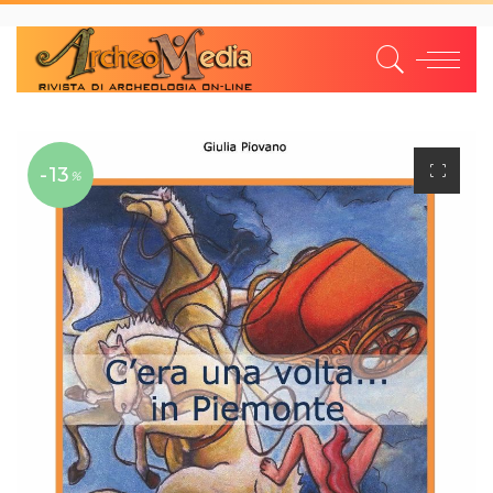
-13
%