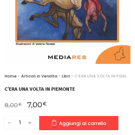
Home
>
Articoli in Vendita
>
Libri
> C’ERA UNA VOLTA IN PIEMONTE
C’ERA UNA VOLTA IN PIEMONTE
Il prezzo originale era: 8,00€.
Il prezzo attuale è: 7,00€
7,00
€
8,00
€
C'ERA
Aggiungi al carrello
UNA
VOLTA