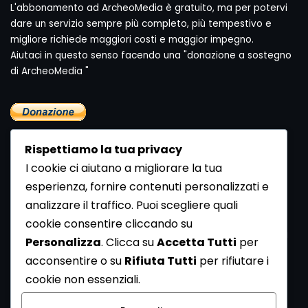
L'abbonamento ad ArcheoMedia è gratuito, ma per potervi
dare un servizio sempre più completo, più tempestivo e
migliore richiede maggiori costi e maggior impegno.
Aiutaci in questo senso facendo una "donazione a sostegno
di ArcheoMedia "
Rispettiamo la tua privacy
I cookie ci aiutano a migliorare la tua
esperienza, fornire contenuti personalizzati e
analizzare il traffico. Puoi scegliere quali
Newsletter
cookie consentire cliccando su
Se vuoi ricevere la Rivista gratuita di archeologia realizzata
Personalizza
. Clicca su
Accetta Tutti
per
dalla Redazione di ArcheoMedia iscriviti alla nostra
acconsentire o su
Rifiuta Tutti
per rifiutare i
Newsletter [
Clicca Qui
]
cookie non essenziali.
Con l'invio del messaggio l'utente dichiara di aver letto