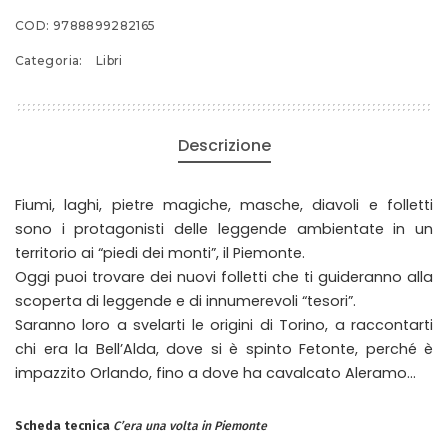
IN
COD:
9788899282165
PIEMONTE
Categoria:
Libri
quantità
Descrizione
Fiumi, laghi, pietre magiche, masche, diavoli e folletti
sono i protagonisti delle leggende ambientate in un
territorio ai “piedi dei monti”, il Piemonte.
Oggi puoi trovare dei nuovi folletti che ti guideranno alla
scoperta di leggende e di innumerevoli “tesori”.
Saranno loro a svelarti le origini di Torino, a raccontarti
chi era la Bell’Alda, dove si è spinto Fetonte, perché è
impazzito Orlando, fino a dove ha cavalcato Aleramo…
Scheda tecnica
C’era una volta in Piemonte