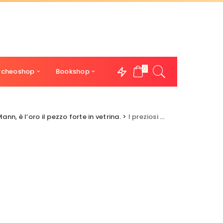
0
rcheoshop
Bookshop
n, è l’oro il pezzo forte in vetrina.
>
I preziosi esposti