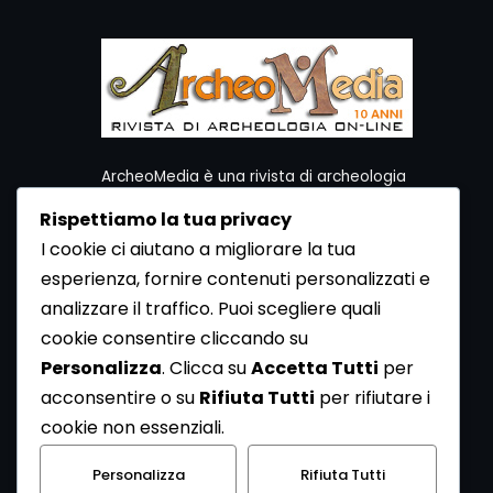
ArcheoMedia è una rivista di archeologia
ideata da Mediares S.c.
Rispettiamo la tua privacy
Per contattare la Redazione potete utilizzare i
I cookie ci aiutano a migliorare la tua
seguenti recapiti:
esperienza, fornire contenuti personalizzati e
Redazione ArcheoMedia c/o Mediares S.c.
Via Gioberti 80/D - 10128 Torino
analizzare il traffico. Puoi scegliere quali
Tel 011.5806363 - Fax 011.5808561
cookie consentire cliccando su
e-mail: redazione@archeomedia.net
Personalizza
. Clicca su
Accetta Tutti
per
http://www.mediares.to.it
acconsentire o su
Rifiuta Tutti
per rifiutare i
http://www.didatticatorino.it
cookie non essenziali.
Personalizza
Rifiuta Tutti