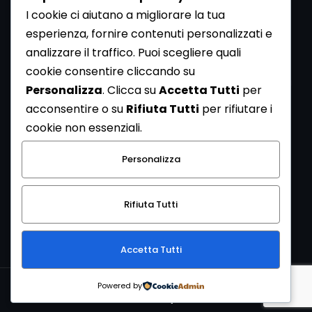
I cookie ci aiutano a migliorare la tua
esperienza, fornire contenuti personalizzati e
analizzare il traffico. Puoi scegliere quali
Newsletter
cookie consentire cliccando su
Se vuoi ricevere la Rivista gratuita di archeologia realizzata
Personalizza
. Clicca su
Accetta Tutti
per
dalla Redazione di ArcheoMedia iscriviti alla nostra
acconsentire o su
Rifiuta Tutti
per rifiutare i
Newsletter [
Clicca Qui
]
cookie non essenziali.
Con l'invio del messaggio l'utente dichiara di aver letto
Personalizza
l’informativa sulla privacy e di acconsentire al trattamento
dei propri dati personali.
Rifiuta Tutti
[
Informativa Privacy
]
Accetta Tutti
Copyright © 1999-2026
Mediares S.c.
PI 07341730013 - [
PRIVACY
Powered by
POLICY
]