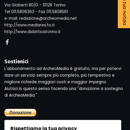
Segnala la tua notizia
Via Gioberti 80/D - 10128 Torino
Tel 011.5806363 - Fax 011.5808561
e-mail: redazione@archeomedia.net
http://www.mediares.to.it
http://www.didatticatorino.it
Sostienici
L'abbonamento ad ArcheoMedia è gratuito, ma per potervi
dare un servizio sempre più completo, più tempestivo e
migliore richiede maggiori costi e maggior impegno.
Aiutaci in questo senso facendo una "donazione a sostegno
di ArcheoMedia "
Rispettiamo la tua privacy