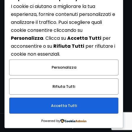
I cookie ci aiutano a migliorare la tua
esperienza, fornire contenuti personalizzati e
analizzare il traffico. Puoi scegliere quali
Newsletter
cookie consentire cliccando su
Se vuoi ricevere la Rivista gratuita di archeologia realizzata
Personalizza
. Clicca su
Accetta Tutti
per
dalla Redazione di ArcheoMedia iscriviti alla nostra
acconsentire o su
Rifiuta Tutti
per rifiutare i
Newsletter [
Clicca Qui
]
cookie non essenziali.
Con l'invio del messaggio l'utente dichiara di aver letto
Personalizza
l’informativa sulla privacy e di acconsentire al trattamento
dei propri dati personali.
Rifiuta Tutti
[
Informativa Privacy
]
Accetta Tutti
Copyright © 1999-2026
Mediares S.c.
PI 07341730013 - [
PRIVACY
Powered by
POLICY
]