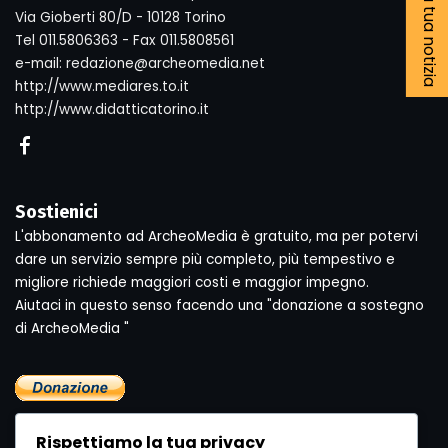
Segnala la tua notizia
Via Gioberti 80/D - 10128 Torino
Tel 011.5806363 - Fax 011.5808561
e-mail: redazione@archeomedia.net
http://www.mediares.to.it
http://www.didatticatorino.it
Sostienici
L'abbonamento ad ArcheoMedia è gratuito, ma per potervi
dare un servizio sempre più completo, più tempestivo e
migliore richiede maggiori costi e maggior impegno.
Aiutaci in questo senso facendo una "donazione a sostegno
di ArcheoMedia "
Rispettiamo la tua privacy