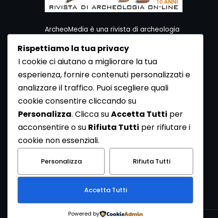
ArcheoMedia è una rivista di archeologia
ideata da Mediares S.c.
Rispettiamo la tua privacy
Per contattare la Redazione potete utilizzare i
I cookie ci aiutano a migliorare la tua
seguenti recapiti:
esperienza, fornire contenuti personalizzati e
Redazione ArcheoMedia c/o Mediares S.c.
Via Gioberti 80/D - 10128 Torino
analizzare il traffico. Puoi scegliere quali
Tel 011.5806363 - Fax 011.5808561
cookie consentire cliccando su
e-mail: redazione@archeomedia.net
Personalizza
. Clicca su
Accetta Tutti
per
http://www.mediares.to.it
acconsentire o su
Rifiuta Tutti
per rifiutare i
http://www.didatticatorino.it
cookie non essenziali.
Personalizza
Rifiuta Tutti
Accetta Tutti
Powered by