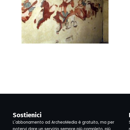
Sostienici
L'abbonamento ad ArcheoMedia è gratuito, ma per
potervi dare un servizio sempre più completo, più