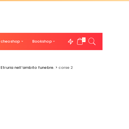
0
rcheoshop
Bookshop
n Etruria nell’ambito funebre.
>
corse 2