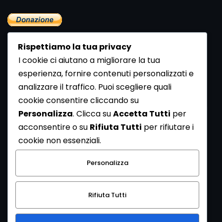
Rispettiamo la tua privacy
I cookie ci aiutano a migliorare la tua
esperienza, fornire contenuti personalizzati e
analizzare il traffico. Puoi scegliere quali
Newsletter
cookie consentire cliccando su
Se vuoi ricevere la Rivista gratuita di archeologia realizzata
Personalizza
. Clicca su
Accetta Tutti
per
dalla Redazione di ArcheoMedia iscriviti alla nostra
acconsentire o su
Rifiuta Tutti
per rifiutare i
Newsletter [
Clicca Qui
]
cookie non essenziali.
Con l'invio del messaggio l'utente dichiara di aver letto
Personalizza
l’informativa sulla privacy e di acconsentire al trattamento
dei propri dati personali.
Rifiuta Tutti
[
Informativa Privacy
]