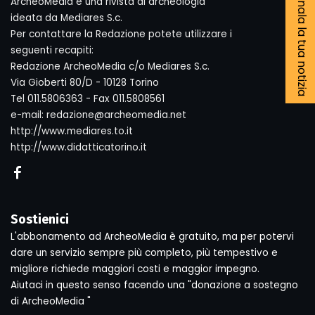
Segnala la tua notizia
ArcheoMedia è una rivista di archeologia
ideata da Mediares S.c.
Per contattare la Redazione potete utilizzare i
seguenti recapiti:
Redazione ArcheoMedia c/o Mediares S.c.
Via Gioberti 80/D - 10128 Torino
Tel 011.5806363 - Fax 011.5808561
e-mail: redazione@archeomedia.net
http://www.mediares.to.it
http://www.didatticatorino.it
Sostienici
L'abbonamento ad ArcheoMedia è gratuito, ma per potervi
dare un servizio sempre più completo, più tempestivo e
migliore richiede maggiori costi e maggior impegno.
Aiutaci in questo senso facendo una "donazione a sostegno
di ArcheoMedia "