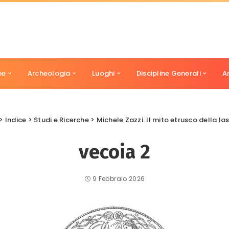
ne
Archeologia
Luoghi
Discipline Generali
A
>
Indice
>
Studi e Ricerche
>
Michele Zazzi. Il mito etrusco della l
vecoia 2
9 Febbraio 2026