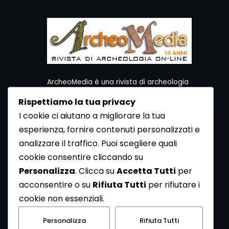
ArcheoMedia è una rivista di archeologia
ideata da Mediares S.c.
Rispettiamo la tua privacy
Per contattare la Redazione potete utilizzare i
I cookie ci aiutano a migliorare la tua
seguenti recapiti:
esperienza, fornire contenuti personalizzati e
Redazione ArcheoMedia c/o Mediares S.c.
Via Gioberti 80/D - 10128 Torino
analizzare il traffico. Puoi scegliere quali
Tel 011.5806363 - Fax 011.5808561
cookie consentire cliccando su
e-mail: redazione@archeomedia.net
Personalizza
. Clicca su
Accetta Tutti
per
http://www.mediares.to.it
acconsentire o su
Rifiuta Tutti
per rifiutare i
http://www.didatticatorino.it
cookie non essenziali.
Personalizza
Rifiuta Tutti