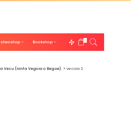
0
rcheoshop
Bookshop
asa Vecu (ninfa Vegoia o Begoe).
>
vecoia 2