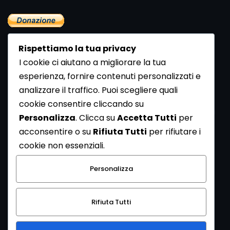
Rispettiamo la tua privacy
I cookie ci aiutano a migliorare la tua
esperienza, fornire contenuti personalizzati e
analizzare il traffico. Puoi scegliere quali
Newsletter
cookie consentire cliccando su
Se vuoi ricevere la Rivista gratuita di archeologia realizzata
Personalizza
. Clicca su
Accetta Tutti
per
dalla Redazione di ArcheoMedia iscriviti alla nostra
acconsentire o su
Rifiuta Tutti
per rifiutare i
Newsletter [
Clicca Qui
]
cookie non essenziali.
Con l'invio del messaggio l'utente dichiara di aver letto
Personalizza
l’informativa sulla privacy e di acconsentire al trattamento
dei propri dati personali.
Rifiuta Tutti
[
Informativa Privacy
]