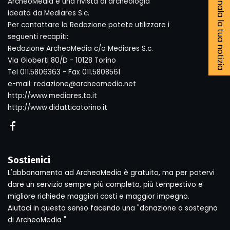
Segnala la tua notizia
ArcheoMedia è una rivista di archeologia
ideata da Mediares S.c.
Per contattare la Redazione potete utilizzare i
seguenti recapiti:
Redazione ArcheoMedia c/o Mediares S.c.
Via Gioberti 80/D - 10128 Torino
Tel 011.5806363 - Fax 011.5808561
e-mail: redazione@archeomedia.net
http://www.mediares.to.it
http://www.didatticatorino.it
Sostienici
L'abbonamento ad ArcheoMedia è gratuito, ma per potervi
dare un servizio sempre più completo, più tempestivo e
migliore richiede maggiori costi e maggior impegno.
Aiutaci in questo senso facendo una "donazione a sostegno
di ArcheoMedia "