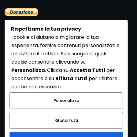
Rispettiamo la tua privacy
I cookie ci aiutano a migliorare la tua
esperienza, fornire contenuti personalizzati e
analizzare il traffico. Puoi scegliere quali
Newsletter
cookie consentire cliccando su
Se vuoi ricevere la Rivista gratuita di archeologia realizzata
Personalizza
. Clicca su
Accetta Tutti
per
dalla Redazione di ArcheoMedia iscriviti alla nostra
acconsentire o su
Rifiuta Tutti
per rifiutare i
Newsletter [
Clicca Qui
]
cookie non essenziali.
Con l'invio del messaggio l'utente dichiara di aver letto
Personalizza
l’informativa sulla privacy e di acconsentire al trattamento
dei propri dati personali.
Rifiuta Tutti
[
Informativa Privacy
]