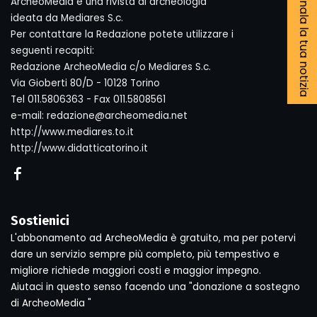
Segnala la tua notizia
ArcheoMedia è una rivista di archeologia
ideata da Mediares S.c.
Per contattare la Redazione potete utilizzare i
seguenti recapiti:
Redazione ArcheoMedia c/o Mediares S.c.
Via Gioberti 80/D - 10128 Torino
Tel 011.5806363 - Fax 011.5808561
e-mail: redazione@archeomedia.net
http://www.mediares.to.it
http://www.didatticatorino.it
Sostienici
L'abbonamento ad ArcheoMedia è gratuito, ma per potervi
dare un servizio sempre più completo, più tempestivo e
migliore richiede maggiori costi e maggior impegno.
Aiutaci in questo senso facendo una "donazione a sostegno
di ArcheoMedia "