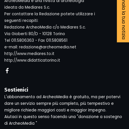
Segnala la tua notizia
ArcheoMedia è una rivista di archeologia
ideata da Mediares S.c.
Per contattare la Redazione potete utilizzare i
seguenti recapiti:
Redazione ArcheoMedia c/o Mediares S.c.
Via Gioberti 80/D - 10128 Torino
Tel 011.5806363 - Fax 011.5808561
e-mail: redazione@archeomedia.net
http://www.mediares.to.it
http://www.didatticatorino.it
Sostienici
L'abbonamento ad ArcheoMedia è gratuito, ma per potervi
dare un servizio sempre più completo, più tempestivo e
migliore richiede maggiori costi e maggior impegno.
Aiutaci in questo senso facendo una "donazione a sostegno
di ArcheoMedia "