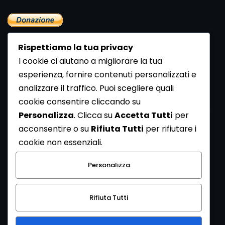
Rispettiamo la tua privacy
I cookie ci aiutano a migliorare la tua
esperienza, fornire contenuti personalizzati e
analizzare il traffico. Puoi scegliere quali
Newsletter
cookie consentire cliccando su
Se vuoi ricevere la Rivista gratuita di archeologia realizzata
Personalizza
. Clicca su
Accetta Tutti
per
dalla Redazione di ArcheoMedia iscriviti alla nostra
acconsentire o su
Rifiuta Tutti
per rifiutare i
Newsletter [
Clicca Qui
]
cookie non essenziali.
Con l'invio del messaggio l'utente dichiara di aver letto
Personalizza
l’informativa sulla privacy e di acconsentire al trattamento
dei propri dati personali.
Rifiuta Tutti
[
Informativa Privacy
]