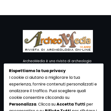
ArcheoMedia è una rivista di archeologia
ideata da Mediares S.c.
Rispettiamo la tua privacy
Per contattare la Redazione potete utilizzare i
I cookie ci aiutano a migliorare la tua
seguenti recapiti:
esperienza, fornire contenuti personalizzati e
Redazione ArcheoMedia c/o Mediares S.c.
Via Gioberti 80/D - 10128 Torino
analizzare il traffico. Puoi scegliere quali
Tel 011.5806363 - Fax 011.5808561
cookie consentire cliccando su
e-mail: redazione@archeomedia.net
Personalizza
. Clicca su
Accetta Tutti
per
http://www.mediares.to.it
acconsentire o su
Rifiuta Tutti
per rifiutare i