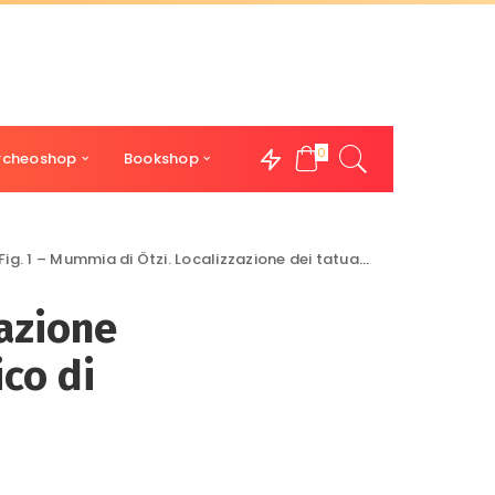
0
rcheoshop
Bookshop
Fig. 1 – Mummia di Ötzi. Localizzazione dei tatuaggi. Museo Archeologico di Bolzano
zazione
co di