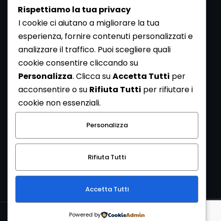
Rispettiamo la tua privacy
I cookie ci aiutano a migliorare la tua
esperienza, fornire contenuti personalizzati e
analizzare il traffico. Puoi scegliere quali
Newsletter
cookie consentire cliccando su
Se vuoi ricevere la Rivista gratuita di archeologia realizzata
Personalizza
. Clicca su
Accetta Tutti
per
dalla Redazione di ArcheoMedia iscriviti alla nostra
acconsentire o su
Rifiuta Tutti
per rifiutare i
Newsletter [
Clicca Qui
]
cookie non essenziali.
Con l'invio del messaggio l'utente dichiara di aver letto
Personalizza
l’informativa sulla privacy e di acconsentire al trattamento
dei propri dati personali.
Rifiuta Tutti
[
Informativa Privacy
]
Accetta Tutti
Copyright © 1999-2026
Mediares S.c.
PI 07341730013 - [
PRIVACY
Powered by