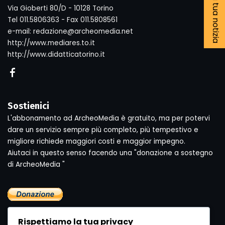
Segnala la tua notizia
Via Gioberti 80/D - 10128 Torino
Tel 011.5806363 - Fax 011.5808561
e-mail: redazione@archeomedia.net
http://www.mediares.to.it
http://www.didatticatorino.it
Sostienici
L'abbonamento ad ArcheoMedia è gratuito, ma per potervi
dare un servizio sempre più completo, più tempestivo e
migliore richiede maggiori costi e maggior impegno.
Aiutaci in questo senso facendo una "donazione a sostegno
di ArcheoMedia "
Rispettiamo la tua privacy