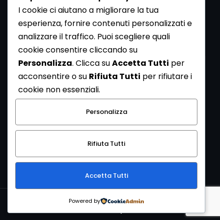
I cookie ci aiutano a migliorare la tua
esperienza, fornire contenuti personalizzati e
analizzare il traffico. Puoi scegliere quali
Newsletter
cookie consentire cliccando su
Se vuoi ricevere la Rivista gratuita di archeologia realizzata
Personalizza
. Clicca su
Accetta Tutti
per
dalla Redazione di ArcheoMedia iscriviti alla nostra
acconsentire o su
Rifiuta Tutti
per rifiutare i
Newsletter [
Clicca Qui
]
cookie non essenziali.
Con l'invio del messaggio l'utente dichiara di aver letto
Personalizza
l’informativa sulla privacy e di acconsentire al trattamento
dei propri dati personali.
Rifiuta Tutti
[
Informativa Privacy
]
Accetta Tutti
Copyright © 1999-2026
Mediares S.c.
PI 07341730013 - [
PRIVACY
Powered by
POLICY
]