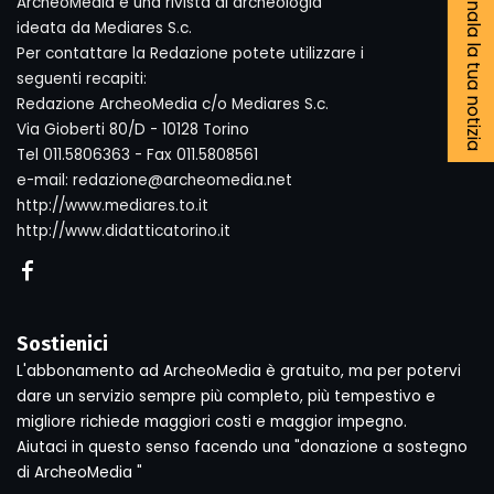
Segnala la tua notizia
ArcheoMedia è una rivista di archeologia
ideata da Mediares S.c.
Per contattare la Redazione potete utilizzare i
seguenti recapiti:
Redazione ArcheoMedia c/o Mediares S.c.
Via Gioberti 80/D - 10128 Torino
Tel 011.5806363 - Fax 011.5808561
e-mail: redazione@archeomedia.net
http://www.mediares.to.it
http://www.didatticatorino.it
Sostienici
L'abbonamento ad ArcheoMedia è gratuito, ma per potervi
dare un servizio sempre più completo, più tempestivo e
migliore richiede maggiori costi e maggior impegno.
Aiutaci in questo senso facendo una "donazione a sostegno
di ArcheoMedia "