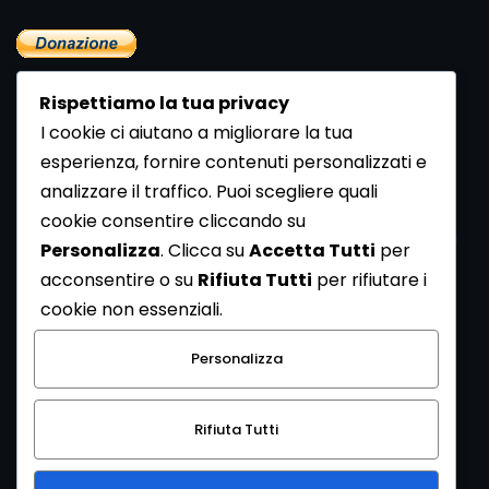
Rispettiamo la tua privacy
I cookie ci aiutano a migliorare la tua
esperienza, fornire contenuti personalizzati e
analizzare il traffico. Puoi scegliere quali
Newsletter
cookie consentire cliccando su
Se vuoi ricevere la Rivista gratuita di archeologia realizzata
Personalizza
. Clicca su
Accetta Tutti
per
dalla Redazione di ArcheoMedia iscriviti alla nostra
acconsentire o su
Rifiuta Tutti
per rifiutare i
Newsletter [
Clicca Qui
]
cookie non essenziali.
Con l'invio del messaggio l'utente dichiara di aver letto
Personalizza
l’informativa sulla privacy e di acconsentire al trattamento
dei propri dati personali.
Rifiuta Tutti
[
Informativa Privacy
]