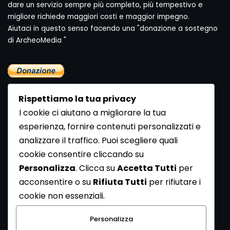
dare un servizio sempre più completo, più tempestivo e
migliore richiede maggiori costi e maggior impegno.
Aiutaci in questo senso facendo una "donazione a sostegno
di ArcheoMedia "
Rispettiamo la tua privacy
I cookie ci aiutano a migliorare la tua
esperienza, fornire contenuti personalizzati e
analizzare il traffico. Puoi scegliere quali
Newsletter
cookie consentire cliccando su
Se vuoi ricevere la Rivista gratuita di archeologia realizzata
Personalizza
. Clicca su
Accetta Tutti
per
dalla Redazione di ArcheoMedia iscriviti alla nostra
acconsentire o su
Rifiuta Tutti
per rifiutare i
Newsletter [
Clicca Qui
]
cookie non essenziali.
Con l'invio del messaggio l'utente dichiara di aver letto
Personalizza
l’informativa sulla privacy e di acconsentire al trattamento