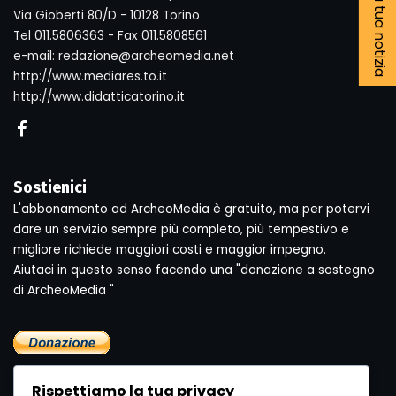
Segnala la tua notizia
Via Gioberti 80/D - 10128 Torino
Tel 011.5806363 - Fax 011.5808561
e-mail: redazione@archeomedia.net
http://www.mediares.to.it
http://www.didatticatorino.it
Sostienici
L'abbonamento ad ArcheoMedia è gratuito, ma per potervi
dare un servizio sempre più completo, più tempestivo e
migliore richiede maggiori costi e maggior impegno.
Aiutaci in questo senso facendo una "donazione a sostegno
di ArcheoMedia "
Rispettiamo la tua privacy