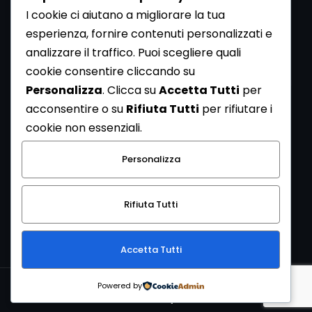
I cookie ci aiutano a migliorare la tua
esperienza, fornire contenuti personalizzati e
analizzare il traffico. Puoi scegliere quali
Newsletter
cookie consentire cliccando su
Se vuoi ricevere la Rivista gratuita di archeologia realizzata
Personalizza
. Clicca su
Accetta Tutti
per
dalla Redazione di ArcheoMedia iscriviti alla nostra
acconsentire o su
Rifiuta Tutti
per rifiutare i
Newsletter [
Clicca Qui
]
cookie non essenziali.
Con l'invio del messaggio l'utente dichiara di aver letto
Personalizza
l’informativa sulla privacy e di acconsentire al trattamento
dei propri dati personali.
Rifiuta Tutti
[
Informativa Privacy
]
Accetta Tutti
Copyright © 1999-2026
Mediares S.c.
PI 07341730013 - [
PRIVACY
Powered by
POLICY
]