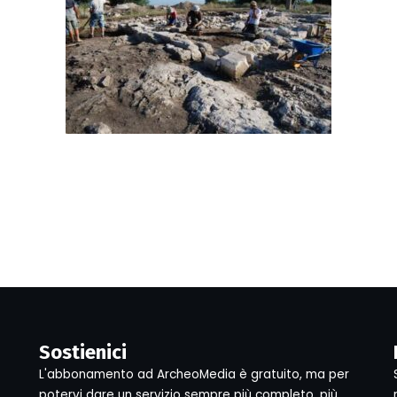
Sostienici
L'abbonamento ad ArcheoMedia è gratuito, ma per
potervi dare un servizio sempre più completo, più