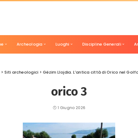
ne
Archeologia
Luoghi
Discipline Generali
A
>
Siti archeologici
>
Gëzim Llojdia. L’antica città di Orico nel Golfo di Valona, 
orico 3
1 Giugno 2026