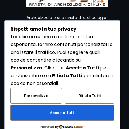
ArcheoMedia è una rivista di archeologia
ideata da Mediares S.c.
Rispettiamo la tua privacy
Per contattare la Redazione potete utilizzare i
I cookie ci aiutano a migliorare la tua
seguenti recapiti:
esperienza, fornire contenuti personalizzati e
Redazione ArcheoMedia c/o Mediares S.c.
Via Gioberti 80/D - 10128 Torino
analizzare il traffico. Puoi scegliere quali
Tel 011.5806363 - Fax 011.5808561
cookie consentire cliccando su
e-mail: redazione@archeomedia.net
Personalizza
. Clicca su
Accetta Tutti
per
http://www.mediares.to.it
acconsentire o su
Rifiuta Tutti
per rifiutare i
http://www.didatticatorino.it
cookie non essenziali.
Personalizza
Rifiuta Tutti
Accetta Tutti
Powered by